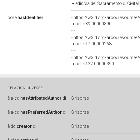
edicola del Sacramento di Civital
core:
hasIdentifier
<https://w3id.org/arco/resource/A
aut-s39-00000390
<https://w3id.org/arco/resource/A
aut-s17-00000268
<https://w3id.org/arco/resource/A
aut-s122-00000390
RELAZIONI INVERSE
è
a-cd:
hasAttributedAuthor
di
8 risorse
è
a-cd:
hasPreferredAuthor
di
8 risorse
è
dc:
creator
di
8 risorse