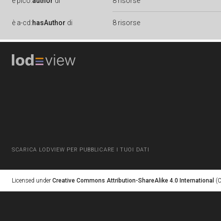
è
pico:
author
di
8 risorse
è
a-cd:
hasAuthor
di
8 risorse
SCARICA LODVIEW PER PUBBLICARE I TUOI DATI
Licensed under
Creative Commons Attribution-ShareAlike 4.0 International
(C