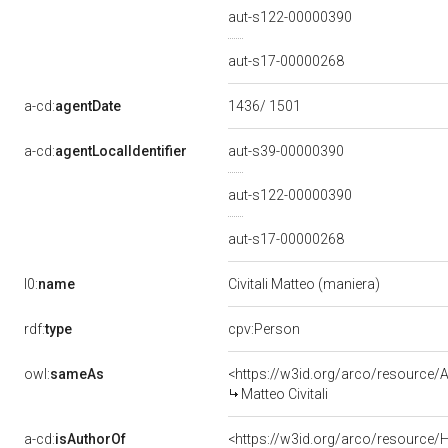
aut-s122-00000390
aut-s17-00000268
a-cd:
agentDate
1436/ 1501
a-cd:
agentLocalIdentifier
aut-s39-00000390
aut-s122-00000390
aut-s17-00000268
l0:
name
Civitali Matteo (maniera)
rdf:
type
cpv:Person
owl:
sameAs
<https://w3id.org/arco/resourc
Matteo Civitali
a-cd:
isAuthorOf
<https://w3id.org/arco/resource/