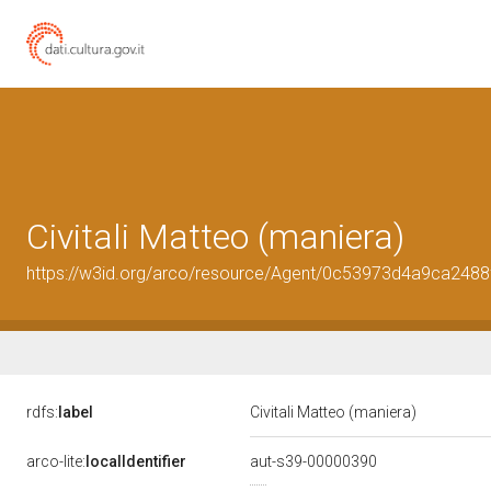
Civitali Matteo (maniera)
https://w3id.org/arco/resource/Agent/0c53973d4a9ca248
rdfs:
label
Civitali Matteo (maniera)
arco-lite:
localIdentifier
aut-s39-00000390