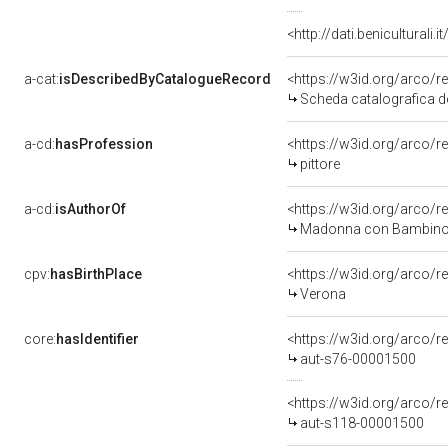
<http://dati.benicultura
a-cat:
isDescribedByCatalogueRecord
<https://w3id.org/arco
Scheda catalografica de
a-cd:
hasProfession
<https://w3id.org/arco/r
pittore
a-cd:
isAuthorOf
<https://w3id.org/arco/r
Madonna con Bambino e a
cpv:
hasBirthPlace
<https://w3id.org/arco
Verona
core:
hasIdentifier
<https://w3id.org/arco/r
aut-s76-00001500
<https://w3id.org/arco/r
aut-s118-00001500