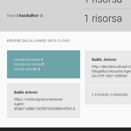
1 risorsa
è
a-cd:
hasAuthor
di
RISORSE DALLA LINKED DATA CLOUD
risorse connesse
3
Badile, Antonio
risorse non online
0
http:​/​/​dati.​beniculturali.​it
risorse caricate
3
fotografico/​resource/​Agent
EACCPF-​0001-​009969
Badile Antonio
2 RISORSE CONNESSE
https:​/​/​w3id.​org/​arco/​resource/​
Agent/​
d5db27a0881545fbf180008bfc5f5e1d