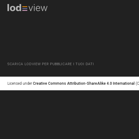
SCARICA LODVIEW PER PUBBLICARE I TUOI DATI
Licensed under
Creative Commons Attribution-ShareAlike 4.0 International
(C