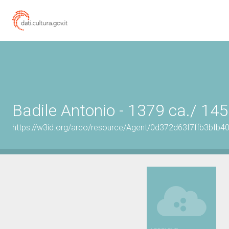
Badile Antonio - 1379 ca./ 14
https://w3id.org/arco/resource/Agent/0d372d63f7ffb3bf