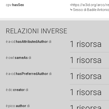
cpv:
hasSex
<https://w3id.org/arco
Sesso di Badile Antonio
RELAZIONI INVERSE
1 risorsa
è
a-cd:
hasAttributedAuthor
di
1 risorsa
è
owl:
sameAs
di
1 risorsa
è
a-cd:
hasPreferredAuthor
di
1 risorsa
è
dc:
creator
di
1 risorsa
è
pico:
author
di