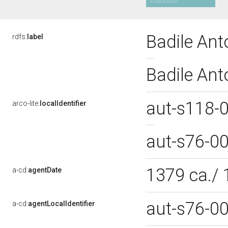
Badile Ant
rdfs:
label
Badile Ant
aut-s118-
arco-lite:
localIdentifier
aut-s76-0
1379 ca./
a-cd:
agentDate
aut-s76-0
a-cd:
agentLocalIdentifier