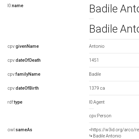
Badile Ant
l0:
name
Badile Ant
Antonio
cpv:
givenName
1451
cpv:
dateOfDeath
Badile
cpv:
familyName
1379 ca
cpv:
dateOfBirth
rdf:
type
l0:Agent
cpv:Person
owl:
sameAs
<https://w3id.org/arco
Badile Antonio