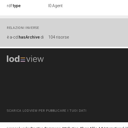
rdf:
type
l0:Agent
RELAZIONI INVERSE
è
a-cd:
hasArchive
di
104 risorse
SCARICA LODVIEW PER PUBBLICARE I TUOI DATI