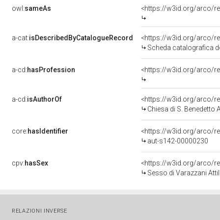
owl:
sameAs
<https://w3id.org/arco
a-cat:
isDescribedByCatalogueRecord
<https://w3id.org/arco
Scheda catalografica del
a-cd:
hasProfession
<https://w3id.org/arco/
a-cd:
isAuthorOf
<https://w3id.org/arco/
Chiesa di S. Benedetto 
core:
hasIdentifier
<https://w3id.org/arco/r
aut-s142-00000230
cpv:
hasSex
<https://w3id.org/arco
Sesso di Varazzani Attil
RELAZIONI INVERSE