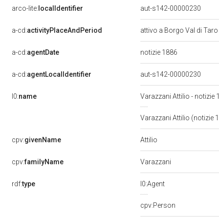
arco-lite:
localIdentifier
aut-s142-00000230
a-cd:
activityPlaceAndPeriod
attivo a Borgo Val di Tar
a-cd:
agentDate
notizie 1886
a-cd:
agentLocalIdentifier
aut-s142-00000230
l0:
name
Varazzani Attilio - notizie
Varazzani Attilio (notizie
Attilio
cpv:
givenName
cpv:
familyName
Varazzani
rdf:
type
l0:Agent
cpv:Person