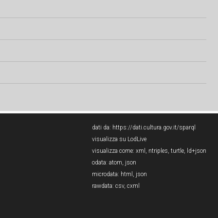
dati da:
https://dati.cultura.gov.it/sparql
visualizza su LodLive
visualizza come:
xml
,
ntriples
,
turtle
,
ld+json
odata:
atom
,
json
microdata:
html
,
json
rawdata:
csv
,
cxml