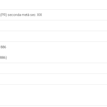
o (PR) seconda metà sec. XIX
 1886
 1886)