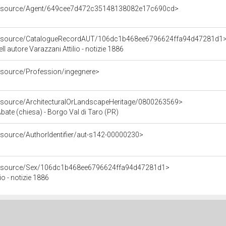
/resource/Agent/649cee7d472c35148138082e17c690cd>
/resource/CatalogueRecordAUT/106dc1b468ee6796624ffa94d47281d1
l autore Varazzani Attilio - notizie 1886
resource/Profession/ingegnere>
resource/ArchitecturalOrLandscapeHeritage/0800263569>
Abate (chiesa) - Borgo Val di Taro (PR)
esource/AuthorIdentifier/aut-s142-00000230>
/resource/Sex/106dc1b468ee6796624ffa94d47281d1>
io - notizie 1886