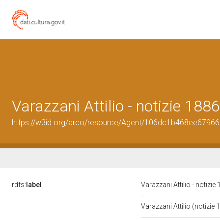
Varazzani Attilio - notizie 1886
https://w3id.org/arco/resource/Agent/106dc1b468ee6796
rdfs:
label
Varazzani Attilio - notizie
Varazzani Attilio (notizie