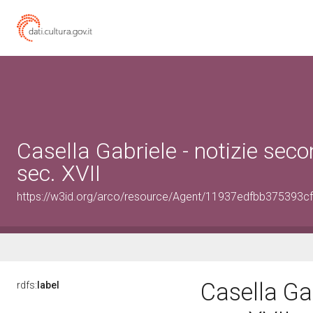
Casella Gabriele - notizie sec
sec. XVII
https://w3id.org/arco/resource/Agent/11937edfbb375393
Casella Ga
rdfs:
label