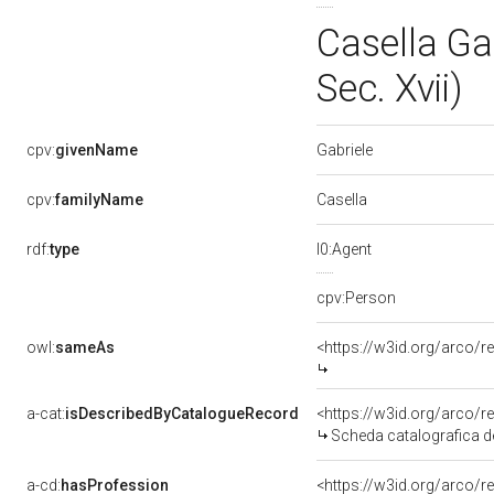
Casella Ga
Sec. Xvii)
Gabriele
cpv:
givenName
Casella
cpv:
familyName
rdf:
type
l0:Agent
cpv:Person
owl:
sameAs
<https://w3id.org/arco
a-cat:
isDescribedByCatalogueRecord
<https://w3id.org/arco
Scheda catalografica del
a-cd:
hasProfession
<https://w3id.org/arco/