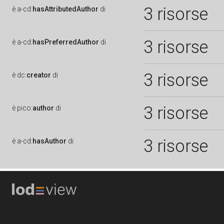
3 risorse
è
a-cd:
hasAttributedAuthor
di
3 risorse
è
a-cd:
hasPreferredAuthor
di
3 risorse
è
dc:
creator
di
3 risorse
è
pico:
author
di
3 risorse
è
a-cd:
hasAuthor
di