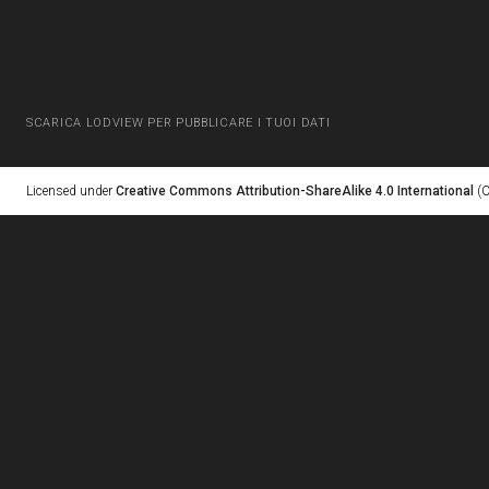
SCARICA LODVIEW PER PUBBLICARE I TUOI DATI
Licensed under
Creative Commons Attribution-ShareAlike 4.0 International
(C