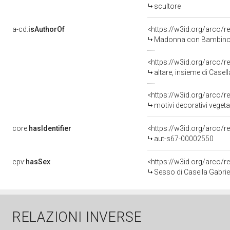
scultore
a-cd:
isAuthorOf
<https://w3id.org/arco/r
Madonna con Bambino (s
<https://w3id.org/arco/r
altare, insieme di Casel
<https://w3id.org/arco/
motivi decorativi vegetali con 
core:
hasIdentifier
<https://w3id.org/arco/r
aut-s67-00002550
cpv:
hasSex
<https://w3id.org/arco
Sesso di Casella Gabriel
RELAZIONI INVERSE