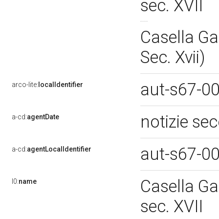
sec. XVII
Casella Ga
Sec. Xvii)
aut-s67-0
arco-lite:
localIdentifier
notizie se
a-cd:
agentDate
aut-s67-0
a-cd:
agentLocalIdentifier
Casella Ga
l0:
name
sec. XVII