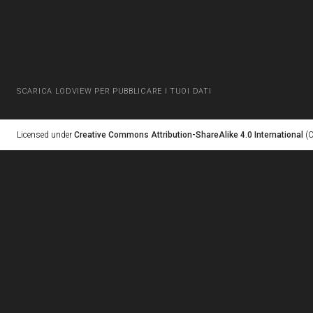
SCARICA LODVIEW PER PUBBLICARE I TUOI DATI
Licensed under
Creative Commons Attribution-ShareAlike 4.0 International
(C