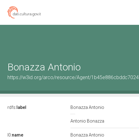
Bonazza Antonio
https://w3id.org/arco/resource/Agent/1b45e886cbddc702
rdfs:
label
Bonazza Antonio
Antonio Bonazza
l0:
name
Bonazza Antonio