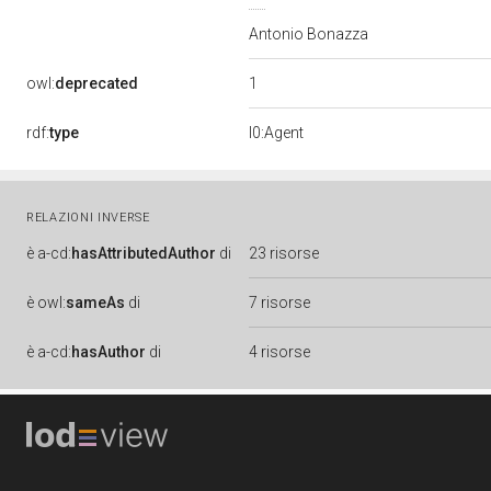
Antonio Bonazza
1
owl:
deprecated
rdf:
type
l0:Agent
RELAZIONI INVERSE
è
a-cd:
hasAttributedAuthor
di
23 risorse
è
owl:
sameAs
di
7 risorse
è
a-cd:
hasAuthor
di
4 risorse