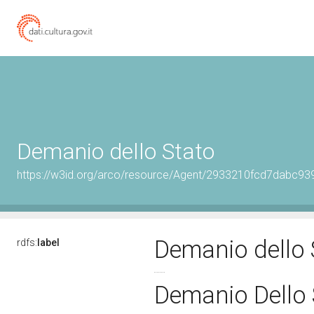
Demanio dello Stato
https://w3id.org/arco/resource/Agent/2933210fcd7dabc
Demanio dello
rdfs:
label
Demanio Dello