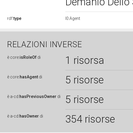
Demanio Dello
rdf:
type
l0:Agent
RELAZIONI INVERSE
1 risorsa
è
core:
isRoleOf
di
5 risorse
è
core:
hasAgent
di
5 risorse
è
a-cd:
hasPreviousOwner
di
354 risorse
è
a-cd:
hasOwner
di