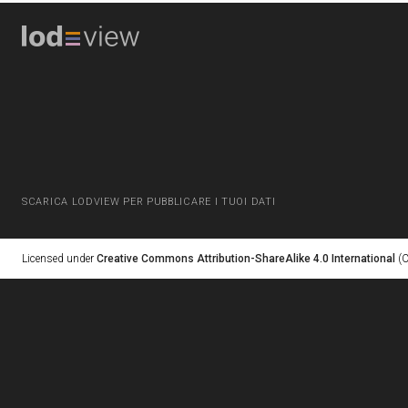
SCARICA LODVIEW PER PUBBLICARE I TUOI DATI
Licensed under
Creative Commons Attribution-ShareAlike 4.0 International
(C