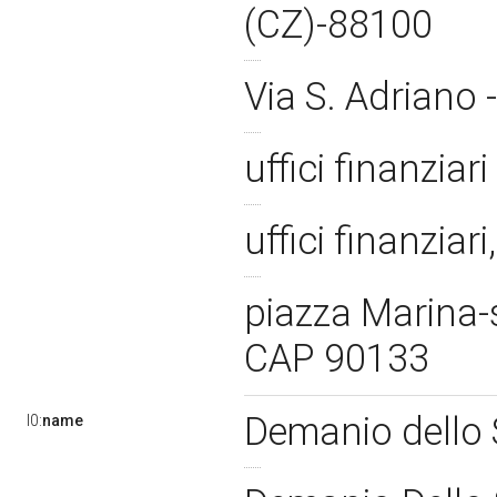
(CZ)-88100
Via S. Adriano
uffici finanzia
uffici finanziar
piazza Marina-
CAP 90133
Demanio dello
l0:
name