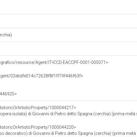
erchia)
/fotografico/resource/Agent/IT-ICCD-EACCPF-0001-005071>
/Agent/02ebdfe014c72628f8f1ff79f446f63f>
Q1446925>
HistoricOrArtisticProperty/1000044217>
era isolata) di Giovanni di Pietro detto Spagna (cerchia) (prima metà 
HistoricOrArtisticProperty/1000044220>
o decorativo) di Giovanni di Pietro detto Spagna (cerchia) (prima metà 