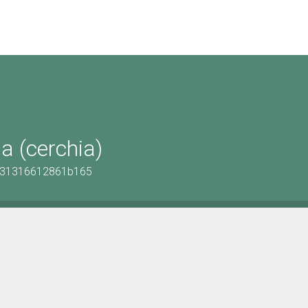
a (cerchia)
9131316612861b165