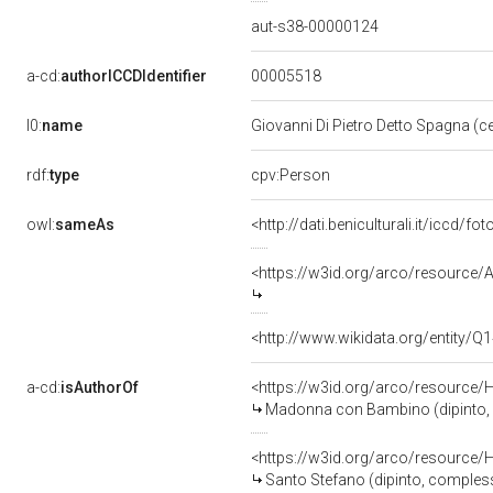
aut-s38-00000124
00005518
a-cd:
authorICCDIdentifier
l0:
name
Giovanni Di Pietro Detto Spagna (c
rdf:
type
cpv:Person
owl:
sameAs
<http://dati.beniculturali.it/iccd
<https://w3id.org/arco/resource
<http://www.wikidata.org/entity/
a-cd:
isAuthorOf
<https://w3id.org/arco/resource/
Madonna con Bambino (dipinto, op
<https://w3id.org/arco/resource/
Santo Stefano (dipinto, compless