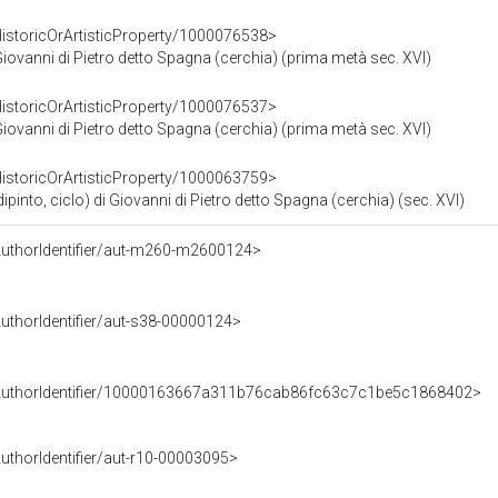
HistoricOrArtisticProperty/1000076538>
Giovanni di Pietro detto Spagna (cerchia) (prima metà sec. XVI)
HistoricOrArtisticProperty/1000076537>
Giovanni di Pietro detto Spagna (cerchia) (prima metà sec. XVI)
HistoricOrArtisticProperty/1000063759>
nto, ciclo) di Giovanni di Pietro detto Spagna (cerchia) (sec. XVI)
AuthorIdentifier/aut-m260-m2600124>
uthorIdentifier/aut-s38-00000124>
e/AuthorIdentifier/10000163667a311b76cab86fc63c7c1be5c1868402>
uthorIdentifier/aut-r10-00003095>