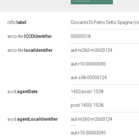
rdfs:
label
Giovanni Di Pietro Detto Spagna (c
00005518
arco-lite:
ICCDIdentifier
arco-lite:
localIdentifier
aut-m260-m2600124
aut-r10-00003095
aut-s38-00000124
a-cd:
agentDate
1450 post/ 1528
post 1450/ 1528
a-cd:
agentLocalIdentifier
aut-m260-m2600124
aut-r10-00003095