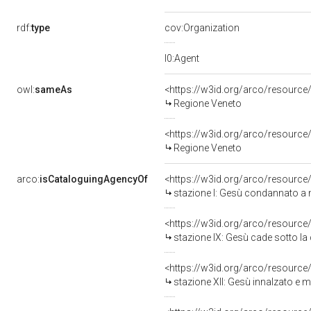
rdf:
type
cov:Organization
l0:Agent
owl:
sameAs
<https://w3id.org/arco/resour
Regione Veneto
<https://w3id.org/arco/resour
Regione Veneto
arco:
isCataloguingAgencyOf
<https://w3id.org/arco/resource
stazione I: Gesù condannato a mo
<https://w3id.org/arco/resource
stazione IX: Gesù cade sotto la croce
<https://w3id.org/arco/resource
stazione XII: Gesù innalzato e mort