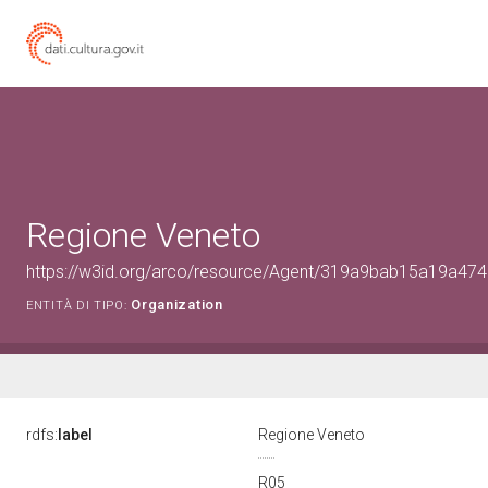
Regione Veneto
https://w3id.org/arco/resource/Agent/319a9bab15a19a4
Organization
ENTITÀ DI TIPO:
rdfs:
label
Regione Veneto
R05