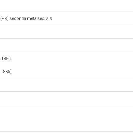
o (PR) seconda metà sec. XIX
ie 1886
e 1886)