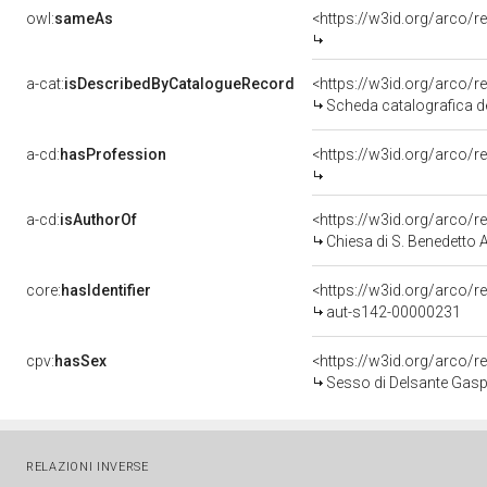
owl:
sameAs
<https://w3id.org/arco
a-cat:
isDescribedByCatalogueRecord
<https://w3id.org/arc
Scheda catalografica de
a-cd:
hasProfession
<https://w3id.org/arco/
a-cd:
isAuthorOf
<https://w3id.org/arco/
Chiesa di S. Benedetto 
core:
hasIdentifier
<https://w3id.org/arco/r
aut-s142-00000231
cpv:
hasSex
<https://w3id.org/arco
Sesso di Delsante Gaspa
RELAZIONI INVERSE