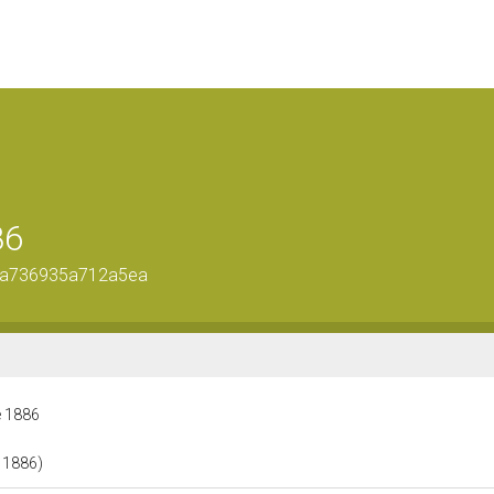
86
10a736935a712a5ea
ie 1886
e 1886)