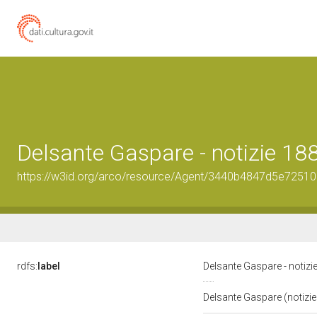
Delsante Gaspare - notizie 18
https://w3id.org/arco/resource/Agent/3440b4847d5e725
rdfs:
label
Delsante Gaspare - notiz
Delsante Gaspare (notizi