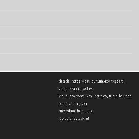
dati da:
https://dati.cultura.gov.it/sparql
visualizza su LodLive
visualizza come:
xml
,
ntriples
,
turtle
,
ld+json
odata:
atom
,
json
microdata:
html
,
json
rawdata:
csv
,
cxml