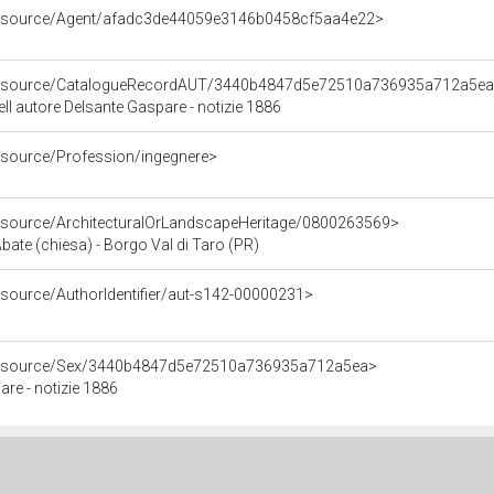
/resource/Agent/afadc3de44059e3146b0458cf5aa4e22>
o/resource/CatalogueRecordAUT/3440b4847d5e72510a736935a712a5e
ll autore Delsante Gaspare - notizie 1886
resource/Profession/ingegnere>
resource/ArchitecturalOrLandscapeHeritage/0800263569>
Abate (chiesa) - Borgo Val di Taro (PR)
esource/AuthorIdentifier/aut-s142-00000231>
/resource/Sex/3440b4847d5e72510a736935a712a5ea>
re - notizie 1886