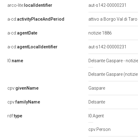
arco-lite:
localIdentifier
aut-s142-00000231
a-cd:
activityPlaceAndPeriod
attivo a Borgo Val di Tar
a-cd:
agentDate
notizie 1886
a-cd:
agentLocalIdentifier
aut-s142-00000231
l0:
name
Delsante Gaspare - notiz
Delsante Gaspare (notizi
Gaspare
cpv:
givenName
Delsante
cpv:
familyName
rdf:
type
l0:Agent
cpv:Person