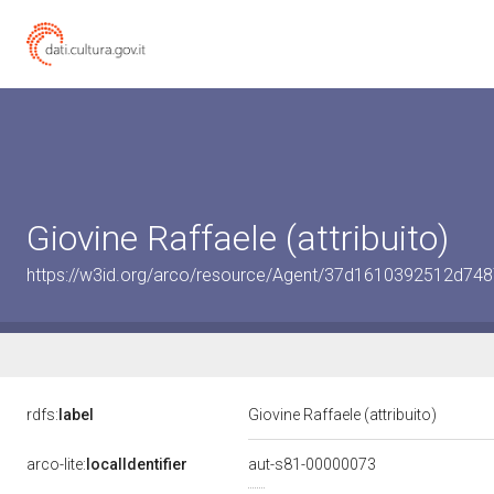
Giovine Raffaele (attribuito)
https://w3id.org/arco/resource/Agent/37d1610392512d7
rdfs:
label
Giovine Raffaele (attribuito)
arco-lite:
localIdentifier
aut-s81-00000073