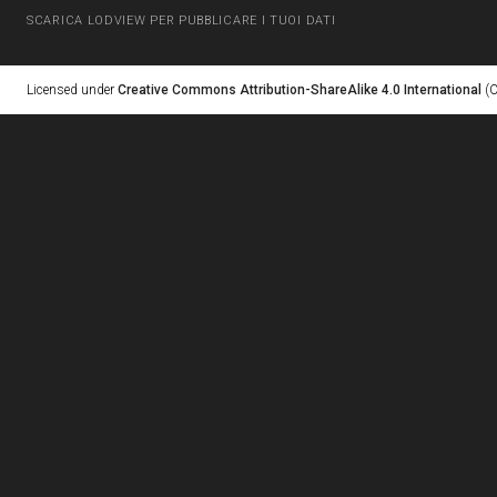
SCARICA LODVIEW PER PUBBLICARE I TUOI DATI
Licensed under
Creative Commons Attribution-ShareAlike 4.0 International
(C