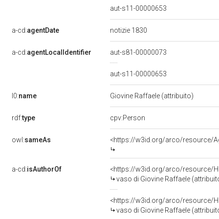
aut-s11-00000653
a-cd:
agentDate
notizie 1830
a-cd:
agentLocalIdentifier
aut-s81-00000073
aut-s11-00000653
l0:
name
Giovine Raffaele (attribuito)
rdf:
type
cpv:Person
owl:
sameAs
<https://w3id.org/arco/resource
a-cd:
isAuthorOf
<https://w3id.org/arco/resource/H
vaso di Giovine Raffaele (attribui
<https://w3id.org/arco/resource/H
vaso di Giovine Raffaele (attribui