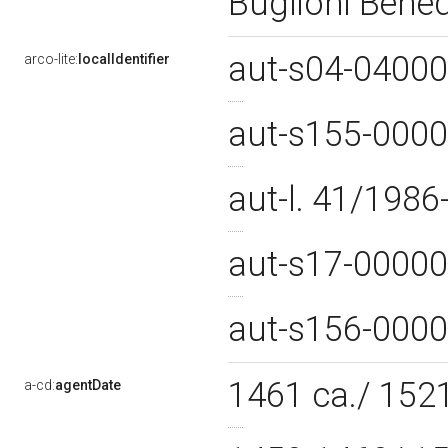
Buglioni Bene
aut-s04-0400
arco-lite:
localIdentifier
aut-s155-000
aut-l. 41/198
aut-s17-0000
aut-s156-000
1461 ca./ 152
a-cd:
agentDate