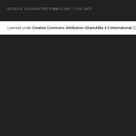
SCARICA LODVIEW PER PUBBLICARE I TUOI DATI
Licensed under
Creative Commons Attribution-ShareAlike 4.0 International
(C