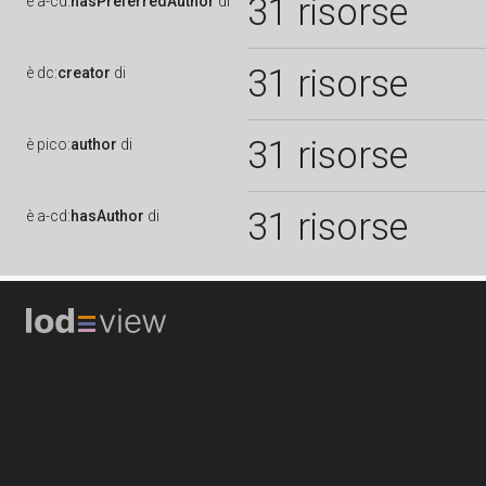
31 risorse
è
a-cd:
hasPreferredAuthor
di
31 risorse
è
dc:
creator
di
31 risorse
è
pico:
author
di
31 risorse
è
a-cd:
hasAuthor
di