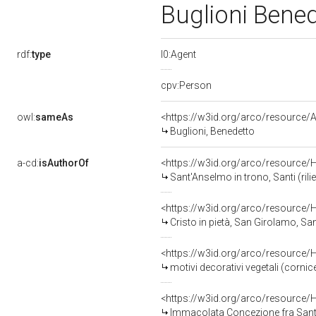
Buglioni Bene
rdf:
type
l0:Agent
cpv:Person
owl:
sameAs
<https://w3id.org/arco/resourc
Buglioni, Benedetto
a-cd:
isAuthorOf
<https://w3id.org/arco/resource/
Sant'Anselmo in trono, Santi (rili
<https://w3id.org/arco/resource/
Cristo in pietà, San Girolamo, San
<https://w3id.org/arco/resource/
motivi decorativi vegetali (cornic
<https://w3id.org/arco/resource/
Immacolata Concezione fra Sant'Antonio