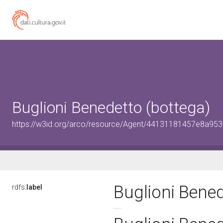
Buglioni Benedetto (bottega)
https://w3id.org/arco/resource/Agent/44131181457e8a9
Buglioni Bene
rdfs:
label