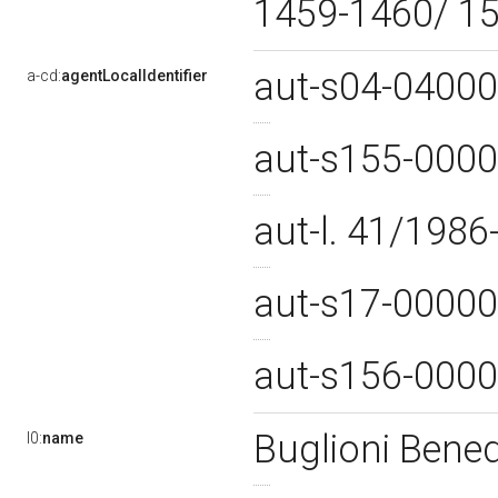
1459-1460/ 1
aut-s04-0400
a-cd:
agentLocalIdentifier
aut-s155-000
aut-l. 41/198
aut-s17-0000
aut-s156-000
Buglioni Bene
l0:
name