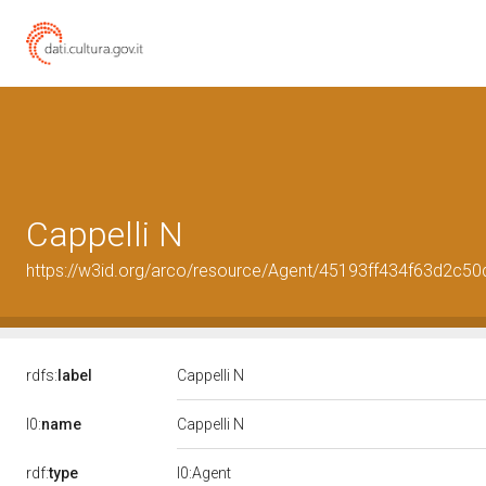
Cappelli N
https://w3id.org/arco/resource/Agent/45193ff434f63d2c5
rdfs:
label
Cappelli N
l0:
name
Cappelli N
rdf:
type
l0:Agent