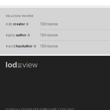
RELAZIONI INVERSE
è
dc:
creator
di
103 risorse
è
pico:
author
di
103 risorse
è
a-cd:
hasAuthor
di
103 risorse
SCARICA LODVIEW PER PUBBLICARE I TUOI DATI