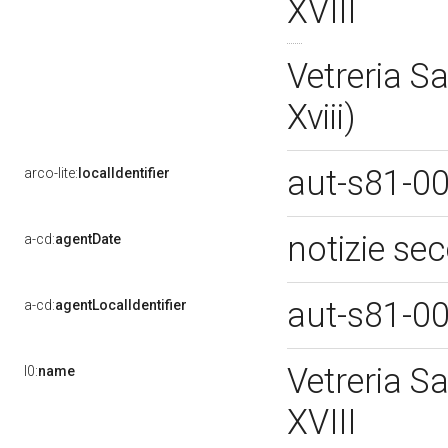
XVIII
Vetreria Sa
Xviii)
aut-s81-0
arco-lite:
localIdentifier
notizie se
a-cd:
agentDate
aut-s81-0
a-cd:
agentLocalIdentifier
Vetreria Sa
l0:
name
XVIII