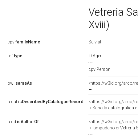
Vetreria Sa
Xviii)
Salviati
cpv:
familyName
rdf:
type
l0:Agent
cpv:Person
owl:
sameAs
<https://w3id.org/arco
a-cat:
isDescribedByCatalogueRecord
<https://w3id.org/arco
Scheda catalografica del
a-cd:
isAuthorOf
<https://w3id.org/arco/r
lampadario di Vetreria S