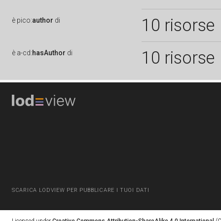
10 risorse
è
pico:
author
di
10 risorse
è
a-cd:
hasAuthor
di
SCARICA LODVIEW PER PUBBLICARE I TUOI DATI