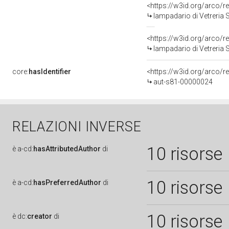
<https://w3id.org/arco/r
lampadario di Vetreria S
<https://w3id.org/arco/r
lampadario di Vetreria S
core:
hasIdentifier
<https://w3id.org/arco/r
aut-s81-00000024
RELAZIONI INVERSE
10 risorse
è
a-cd:
hasAttributedAuthor
di
10 risorse
è
a-cd:
hasPreferredAuthor
di
10 risorse
è
dc:
creator
di