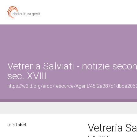
Vetreria Salviati - notizie sec
sec. XVIII
https://w3id.org/arco/resource/Agent/45f2a387d1dbbe20
Vetreria Sa
rdfs:
label