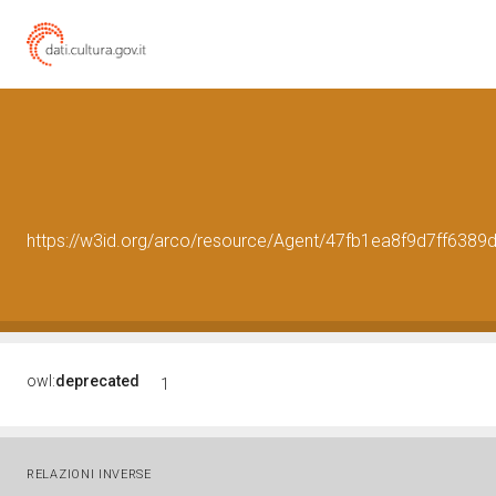
https://w3id.org/arco/resource/Agent/47fb1ea8f9d7ff63
owl:
deprecated
1
RELAZIONI INVERSE