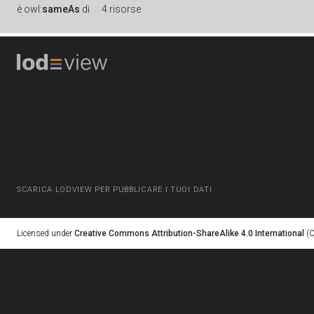
è
owl:
sameAs
di
4 risorse
SCARICA LODVIEW PER PUBBLICARE I TUOI DATI
Licensed under
Creative Commons Attribution-ShareAlike 4.0 International
(C