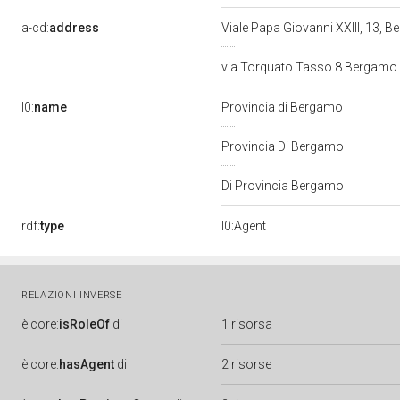
a-cd:
address
Viale Papa Giovanni XXIII, 13, 
via Torquato Tasso 8 Bergamo
l0:
name
Provincia di Bergamo
Provincia Di Bergamo
Di Provincia Bergamo
rdf:
type
l0:Agent
RELAZIONI INVERSE
è
core:
isRoleOf
di
1 risorsa
è
core:
hasAgent
di
2 risorse