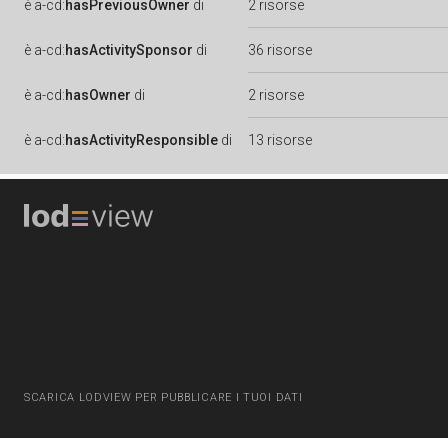
è
a-cd:
hasPreviousOwner
di
2 risorse
è
a-cd:
hasActivitySponsor
di
36 risorse
è
a-cd:
hasOwner
di
2 risorse
è
a-cd:
hasActivityResponsible
di
13 risorse
SCARICA LODVIEW PER PUBBLICARE I TUOI DATI