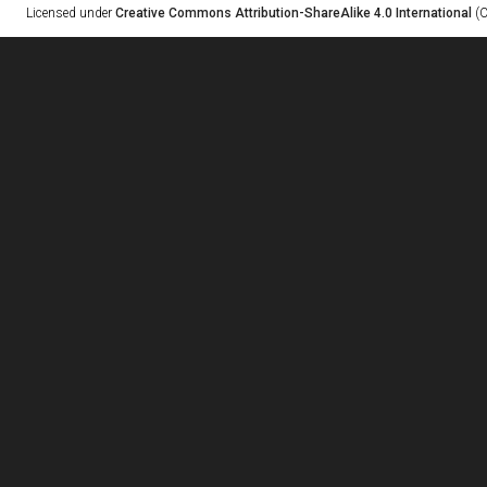
Licensed under
Creative Commons Attribution-ShareAlike 4.0 International
(C