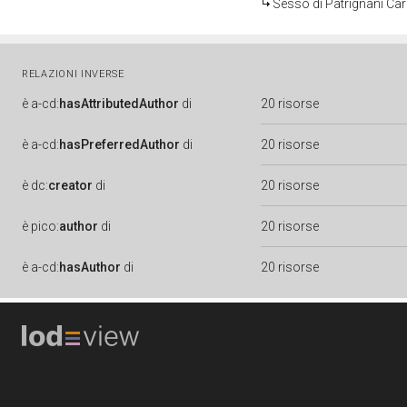
Sesso di Patrignani Car
RELAZIONI INVERSE
è
a-cd:
hasAttributedAuthor
di
20 risorse
è
a-cd:
hasPreferredAuthor
di
20 risorse
è
dc:
creator
di
20 risorse
è
pico:
author
di
20 risorse
è
a-cd:
hasAuthor
di
20 risorse