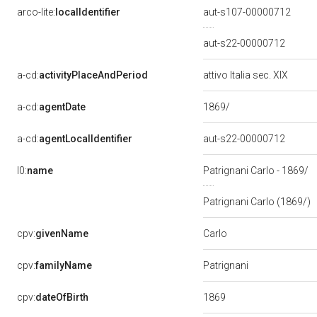
arco-lite:
localIdentifier
aut-s107-00000712
aut-s22-00000712
a-cd:
activityPlaceAndPeriod
attivo Italia sec. XIX
1869/
a-cd:
agentDate
a-cd:
agentLocalIdentifier
aut-s22-00000712
l0:
name
Patrignani Carlo - 1869/
Patrignani Carlo (1869/)
Carlo
cpv:
givenName
cpv:
familyName
Patrignani
1869
cpv:
dateOfBirth