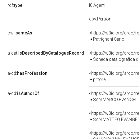
rdf:
type
l0:Agent
cpv:Person
owl:
sameAs
<https://w3id.org/arco
Patrignani Carlo
a-cat:
isDescribedByCatalogueRecord
<https://w3id.org/arco
Scheda catalografica de
a-cd:
hasProfession
<https://w3id.org/arco/r
pittore
a-cd:
isAuthorOf
<https://w3id.org/arco/r
SAN MARCO EVANGELISTA 
<https://w3id.org/arco/r
SAN MATTEO EVANGELISTA
<https://w3id.org/arco/r