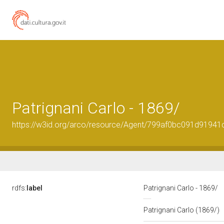
Patrignani Carlo - 1869/
https://w3id.org/arco/resource/Agent/799af0bc091d9194
rdfs:
label
Patrignani Carlo - 1869/
Patrignani Carlo (1869/)