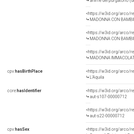
anime del purgatorio (di
<https://w3id.org/arco/r
MADONNA CON BAMBINO (
<https://w3id.org/arco/r
MADONNA CON BAMBINO E 
<https://w3id.org/arco/r
MADONNA IMMACOLATA (pa
cpv:
hasBirthPlace
<https://w3id.org/arco
L'Aquila
core:
hasIdentifier
<https://w3id.org/arco/r
aut-s107-00000712
<https://w3id.org/arco/r
aut-s22-00000712
cpv:
hasSex
<https://w3id.org/arco