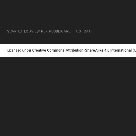
SCARICA LODVIEW PER PUBBLICARE I TUOI DATI
Licensed under
Creative Commons Attribution-ShareAlike 4.0 International
(C