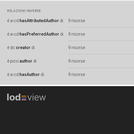
RELAZIONI INVERSE
è
a-cd:
hasAttributedAuthor
di
9 risorse
è
a-cd:
hasPreferredAuthor
di
9 risorse
è
dc:
creator
di
9 risorse
è
pico:
author
di
9 risorse
è
a-cd:
hasAuthor
di
9 risorse