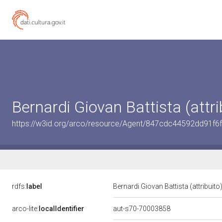
Bernardi Giovan Battista (attri
https://w3id.org/arco/resource/Agent/847cdc44592dd91f
rdfs:
label
Bernardi Giovan Battista (attribuito
arco-lite:
localIdentifier
aut-s70-70003858