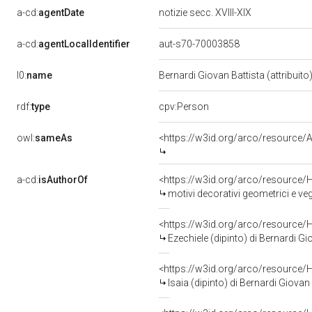
a-cd:
agentDate
notizie secc. XVIII-XIX
a-cd:
agentLocalIdentifier
aut-s70-70003858
l0:
name
Bernardi Giovan Battista (attribuito
rdf:
type
cpv:Person
owl:
sameAs
<https://w3id.org/arco/resourc
a-cd:
isAuthorOf
<https://w3id.org/arco/resource/
motivi decorativi geometrici e vege
<https://w3id.org/arco/resource/
Ezechiele (dipinto) di Bernardi Gio
<https://w3id.org/arco/resource/
Isaia (dipinto) di Bernardi Giovan B