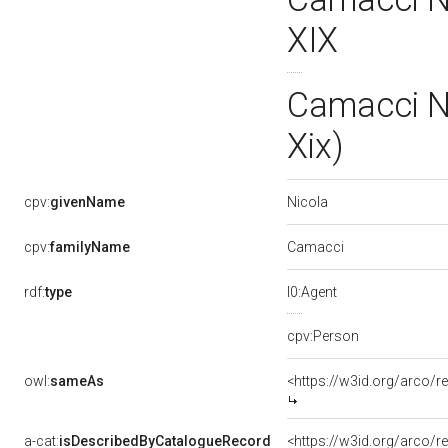
XIX
Camacci Ni
Xix)
Nicola
cpv:
givenName
Camacci
cpv:
familyName
rdf:
type
l0:Agent
cpv:Person
owl:
sameAs
<https://w3id.org/arco
a-cat:
isDescribedByCatalogueRecord
<https://w3id.org/arco