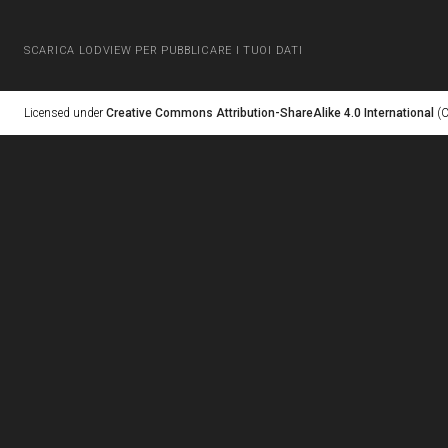
SCARICA LODVIEW PER PUBBLICARE I TUOI DATI
Licensed under
Creative Commons Attribution-ShareAlike 4.0 International
(C