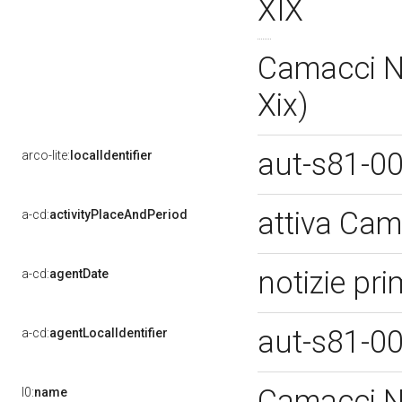
XIX
Camacci Ni
Xix)
aut-s81-0
arco-lite:
localIdentifier
attiva Cam
a-cd:
activityPlaceAndPeriod
notizie pr
a-cd:
agentDate
aut-s81-0
a-cd:
agentLocalIdentifier
Camacci Ni
l0:
name