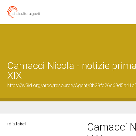
Camacci Nicola - notizie prim
XIX
https://w3id.org/arco/resource/Agent/8b29fc26d69d5a41
Camacci Ni
rdfs:
label