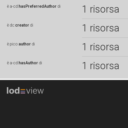
1 risorsa
è
a-cd:
hasPreferredAuthor
di
1 risorsa
è
dc:
creator
di
1 risorsa
è
pico:
author
di
1 risorsa
è
a-cd:
hasAuthor
di