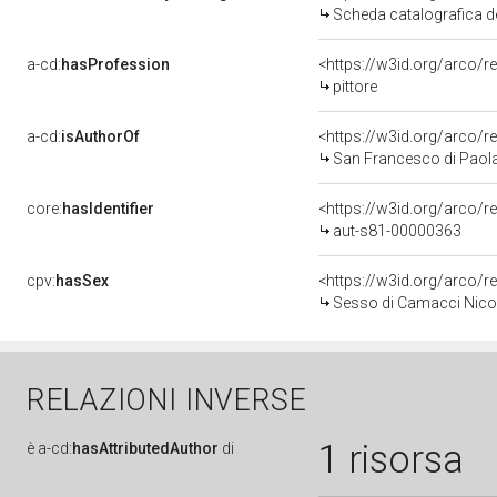
Scheda catalografica de
a-cd:
hasProfession
<https://w3id.org/arco/r
pittore
a-cd:
isAuthorOf
<https://w3id.org/arco/r
San Francesco di Paola 
core:
hasIdentifier
<https://w3id.org/arco/r
aut-s81-00000363
cpv:
hasSex
<https://w3id.org/arco
Sesso di Camacci Nicola
RELAZIONI INVERSE
1 risorsa
è
a-cd:
hasAttributedAuthor
di