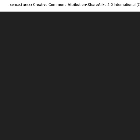
Licensed under
Creative Commons Attribution-ShareAlike 4.0 International
(C