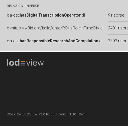
RELAZIONI INVERSE
è
a-cat:
hasDigitalTranscriptionOperator
di
9 risorse
è
<https://w3id.org/italia/onto/RO/isRoleInTimeOf> di
2401 risor
è
a-cat:
hasResponsibleResearchAndCompilation
di
2392 risor
SCARICA LODVIEW PER PUBBLICARE I TUOI DATI