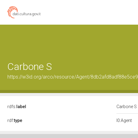
Carbone S
https://w3id.org/arco/resource/Agent/8db2afd8adf88e5c
rdfs:
label
Carbone S
rdf:
type
l0:Agent