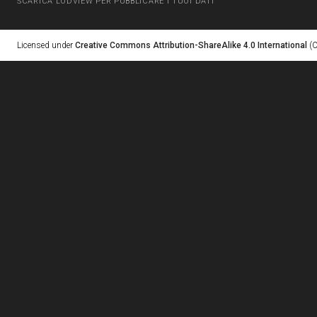
SCARICA LODVIEW PER PUBBLICARE I TUOI DATI
Licensed under
Creative Commons Attribution-ShareAlike 4.0 International
(C