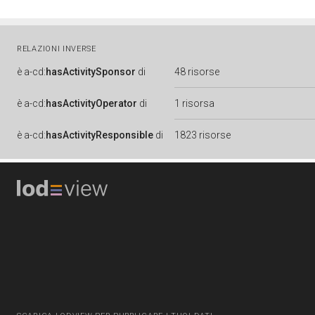
RELAZIONI INVERSE
è
a-cd:
hasActivitySponsor
di
48 risorse
è
a-cd:
hasActivityOperator
di
1 risorsa
è
a-cd:
hasActivityResponsible
di
1823 risorse