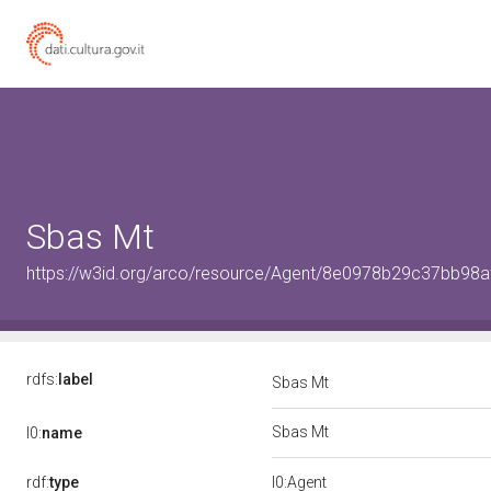
Sbas Mt
https://w3id.org/arco/resource/Agent/8e0978b29c37bb98
rdfs:
label
Sbas Mt
Sbas Mt
l0:
name
rdf:
type
l0:Agent