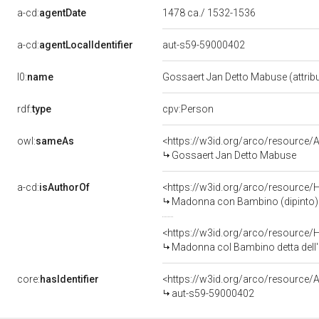
a-cd:
agentDate
1478 ca./ 1532-1536
a-cd:
agentLocalIdentifier
aut-s59-59000402
l0:
name
Gossaert Jan Detto Mabuse (attrib
rdf:
type
cpv:Person
owl:
sameAs
<https://w3id.org/arco/resourc
Gossaert Jan Detto Mabuse
a-cd:
isAuthorOf
<https://w3id.org/arco/resource/
Madonna con Bambino (dipinto) d
<https://w3id.org/arco/resource/
Madonna col Bambino detta dell'
core:
hasIdentifier
<https://w3id.org/arco/resource/A
aut-s59-59000402