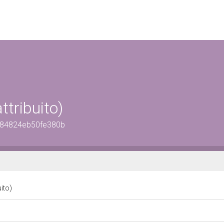
tribuito)
0084824eb50fe380b
uito)