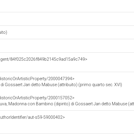
uito)
e/Agent/84f025c2026f849b2145c9ad15a9c749>
HistoricOrArtisticProperty/2000047394>
i Gossaert Jan detto Mabuse (attribuito) (primo quarto sec. XVI)
HistoricOrArtisticProperty/2000157052>
uva, Madonna con Bambino (dipinto) di Gossaert Jan detto Mabuse (attr
uthorIdentifier/aut-s59-59000402>