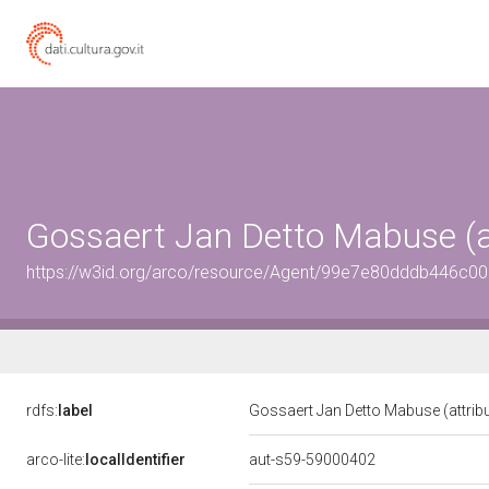
Gossaert Jan Detto Mabuse (at
https://w3id.org/arco/resource/Agent/99e7e80dddb446c
rdfs:
label
Gossaert Jan Detto Mabuse (attrib
arco-lite:
localIdentifier
aut-s59-59000402