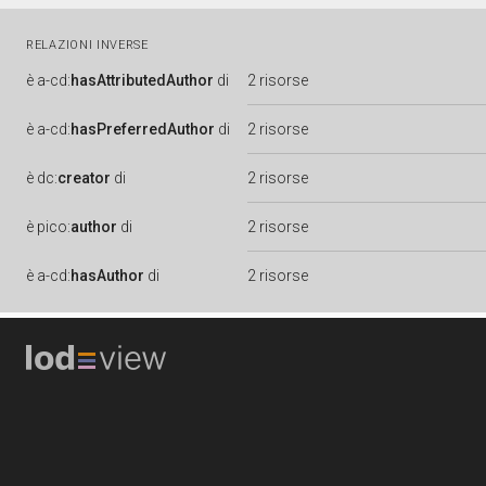
RELAZIONI INVERSE
è
a-cd:
hasAttributedAuthor
di
2 risorse
è
a-cd:
hasPreferredAuthor
di
2 risorse
è
dc:
creator
di
2 risorse
è
pico:
author
di
2 risorse
è
a-cd:
hasAuthor
di
2 risorse