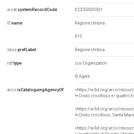
a-cat:
systemRecordCode
ICCD50005001
l0:
name
Regione Umbria
R10
skos:
prefLabel
Regione Umbria
rdf:
type
cov:Organization
l0:Agent
arco:
isCataloguingAgencyOf
<https://w3id.org/arco/resour
Cristo crocifisso e i quattro
<https://w3id.org/arco/resour
Cristo crocifisso, Santa Mar
<https://w3id.org/arco/resour