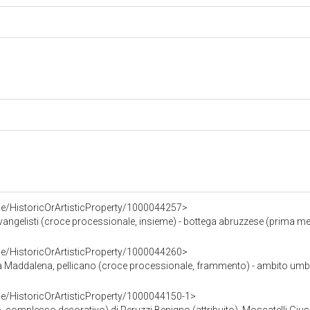
ce/HistoricOrArtisticProperty/1000044257>
 Evangelisti (croce processionale, insieme) - bottega abruzzese (prima me
ce/HistoricOrArtisticProperty/1000044260>
ia Maddalena, pellicano (croce processionale, frammento) - ambito um
ce/HistoricOrArtisticProperty/1000044150-1>