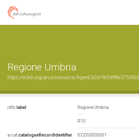
Regione Umbria
https://w3id.org/arco/resource/Agent/a2a1f63d98e3755f
rdfs:
label
Regione Umbria
R10
a-cat:
catalogueRecordIdentifier
ICCD50005001