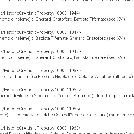
nto, complesso decorativo) di Peruzzi Benigno (attribuito), Moscatelli Giuse
ce/HistoricOrArtisticProperty/1000011944>
nto d'insieme) di Gherardi Cristoforo, Battista Tifernate (sec. XVI)
ce/HistoricOrArtisticProperty/1000011947>
nto d'insieme) di Battista Tifernate, Gherardi Cristoforo (sec. XVI)
ce/HistoricOrArtisticProperty/1000011949>
nto d'insieme) di Gherardi Cristoforo, Battista Tifernate (sec. XVI)
ce/HistoricOrArtisticProperty/1000011953>
emento d'insieme) di Filotesio Nicola detto Cola dell'Amatrice (attribuito
ce/HistoricOrArtisticProperty/1000011955>
sieme) di Filotesio Nicola detto Cola dell'Amatrice (attribuito) (prima met
ce/HistoricOrArtisticProperty/1000011958>
eme) di Filotesio Nicola detto Cola dell'Amatrice (attribuito) (prima metà 
ce/HistoricOrArtisticProperty/1000011960>