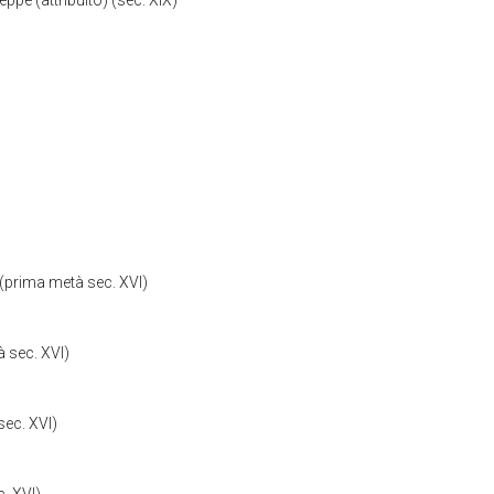
ppe (attribuito) (sec. XIX)
) (prima metà sec. XVI)
à sec. XVI)
sec. XVI)