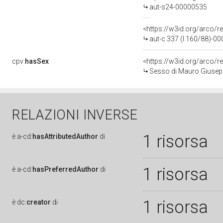
aut-s24-00000535
<https://w3id.org/arco/r
aut-c 337 (l.160/88)-0
cpv:
hasSex
<https://w3id.org/arco
Sesso di Mauro Giusepp
RELAZIONI INVERSE
1 risorsa
è
a-cd:
hasAttributedAuthor
di
1 risorsa
è
a-cd:
hasPreferredAuthor
di
1 risorsa
è
dc:
creator
di