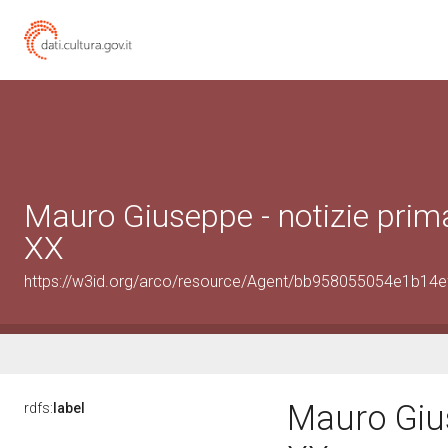
Mauro Giuseppe - notizie prim
XX
https://w3id.org/arco/resource/Agent/bb958055054e1b14
Mauro Gius
rdfs:
label