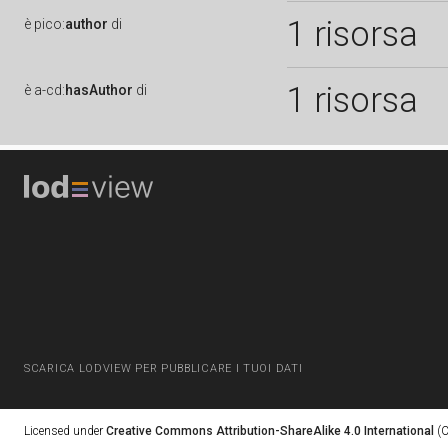
1 risorsa
è
pico:
author
di
1 risorsa
è
a-cd:
hasAuthor
di
SCARICA LODVIEW PER PUBBLICARE I TUOI DATI
Licensed under
Creative Commons Attribution-ShareAlike 4.0 International
(C