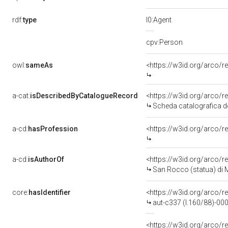
rdf:
type
l0:Agent
cpv:Person
owl:
sameAs
<https://w3id.org/arco
a-cat:
isDescribedByCatalogueRecord
<https://w3id.org/arco
Scheda catalografica de
a-cd:
hasProfession
<https://w3id.org/arco/
a-cd:
isAuthorOf
<https://w3id.org/arco/r
San Rocco (statua) di 
core:
hasIdentifier
<https://w3id.org/arco/r
aut-c337 (l.160/88)-0
<https://w3id.org/arco/r