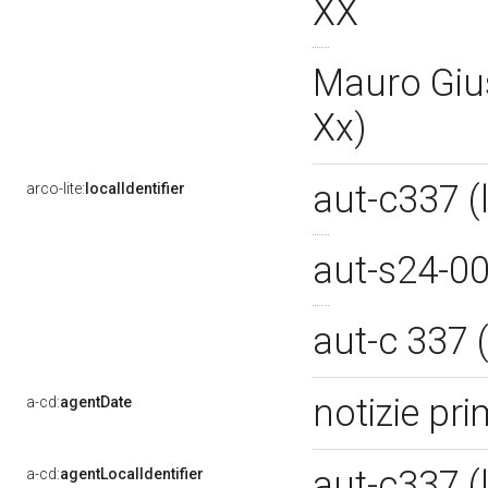
XX
Mauro Gius
Xx)
aut-c337 
arco-lite:
localIdentifier
aut-s24-0
aut-c 337
notizie pr
a-cd:
agentDate
aut-c337 
a-cd:
agentLocalIdentifier