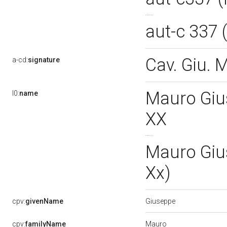
aut-c 337
Cav. Giu. 
a-cd:
signature
Mauro Gius
l0:
name
XX
Mauro Gius
Xx)
Giuseppe
cpv:
givenName
Mauro
cpv:
familyName