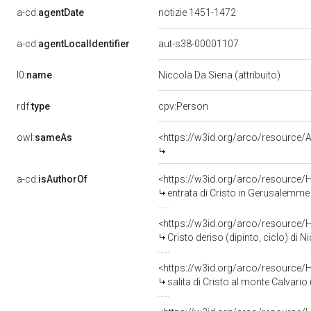
a-cd:
agentDate
notizie 1451-1472
a-cd:
agentLocalIdentifier
aut-s38-00001107
l0:
name
Niccola Da Siena (attribuito)
rdf:
type
cpv:Person
owl:
sameAs
<https://w3id.org/arco/resourc
a-cd:
isAuthorOf
<https://w3id.org/arco/resource/
entrata di Cristo in Gerusalemme (
<https://w3id.org/arco/resource/
Cristo deriso (dipinto, ciclo) di N
<https://w3id.org/arco/resource/
salita di Cristo al monte Calvario 