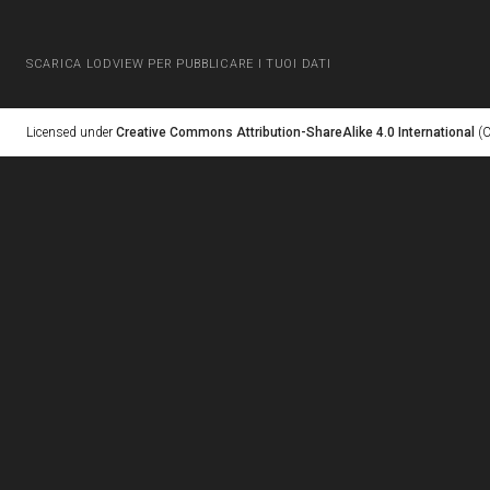
SCARICA LODVIEW PER PUBBLICARE I TUOI DATI
Licensed under
Creative Commons Attribution-ShareAlike 4.0 International
(C