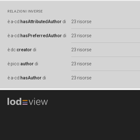
RELAZIONI INVERSE
è
a-cd:
hasAttributedAuthor
di
23 risorse
è
a-cd:
hasPreferredAuthor
di
23 risorse
è
dc:
creator
di
23 risorse
è
pico:
author
di
23 risorse
è
a-cd:
hasAuthor
di
23 risorse