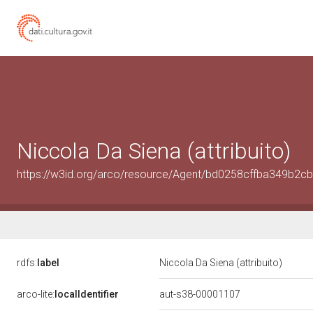
Niccola Da Siena (attribuito)
https://w3id.org/arco/resource/Agent/bd0258cffba349b2
rdfs:
label
Niccola Da Siena (attribuito)
arco-lite:
localIdentifier
aut-s38-00001107