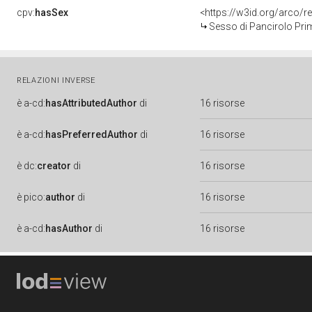
cpv:
hasSex
<https://w3id.org/arco
Sesso di Pancirolo Prim
RELAZIONI INVERSE
è
a-cd:
hasAttributedAuthor
di
16 risorse
è
a-cd:
hasPreferredAuthor
di
16 risorse
è
dc:
creator
di
16 risorse
è
pico:
author
di
16 risorse
è
a-cd:
hasAuthor
di
16 risorse