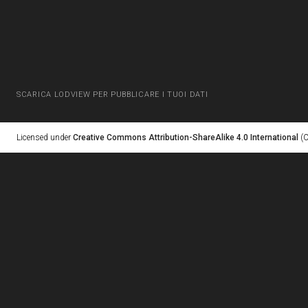
SCARICA LODVIEW PER PUBBLICARE I TUOI DATI
Licensed under
Creative Commons Attribution-ShareAlike 4.0 International
(C