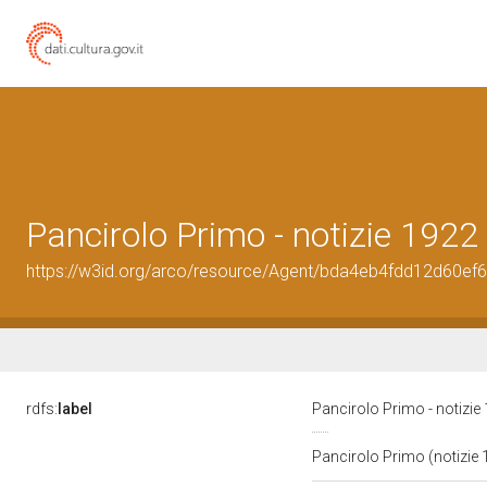
Pancirolo Primo - notizie 1922
https://w3id.org/arco/resource/Agent/bda4eb4fdd12d60e
rdfs:
label
Pancirolo Primo - notizie
Pancirolo Primo (notizie