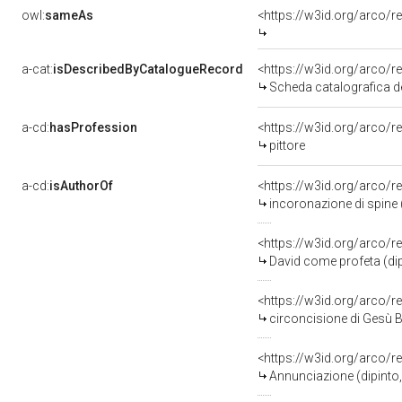
owl:
sameAs
<https://w3id.org/arco
a-cat:
isDescribedByCatalogueRecord
<https://w3id.org/arco
Scheda catalografica de
a-cd:
hasProfession
<https://w3id.org/arco/r
pittore
a-cd:
isAuthorOf
<https://w3id.org/arco/r
incoronazione di spine 
<https://w3id.org/arco/r
David come profeta (dip
<https://w3id.org/arco/r
circoncisione di Gesù B
<https://w3id.org/arco/r
Annunciazione (dipinto,