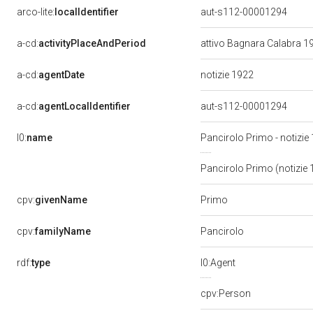
arco-lite:
localIdentifier
aut-s112-00001294
a-cd:
activityPlaceAndPeriod
attivo Bagnara Calabra 
a-cd:
agentDate
notizie 1922
a-cd:
agentLocalIdentifier
aut-s112-00001294
l0:
name
Pancirolo Primo - notizie
Pancirolo Primo (notizie
Primo
cpv:
givenName
cpv:
familyName
Pancirolo
rdf:
type
l0:Agent
cpv:Person