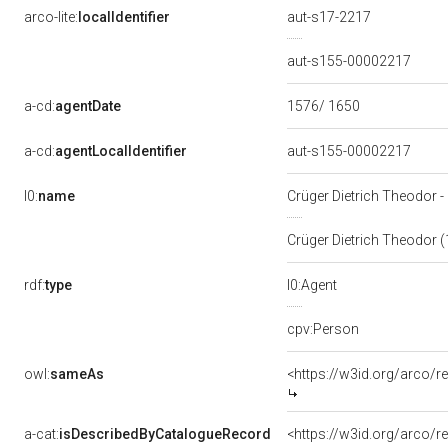
arco-lite:
localIdentifier
aut-s17-2217
aut-s155-00002217
a-cd:
agentDate
1576/ 1650
a-cd:
agentLocalIdentifier
aut-s155-00002217
l0:
name
Crüger Dietrich Theodor 
Crüger Dietrich Theodor 
rdf:
type
l0:Agent
cpv:Person
owl:
sameAs
<https://w3id.org/arco
a-cat:
isDescribedByCatalogueRecord
<https://w3id.org/arco