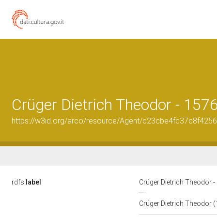
Crüger Dietrich Theodor - 157
https://w3id.org/arco/resource/Agent/c23cbe4fc37c8f42
rdfs:
label
Crüger Dietrich Theodor 
Crüger Dietrich Theodor 