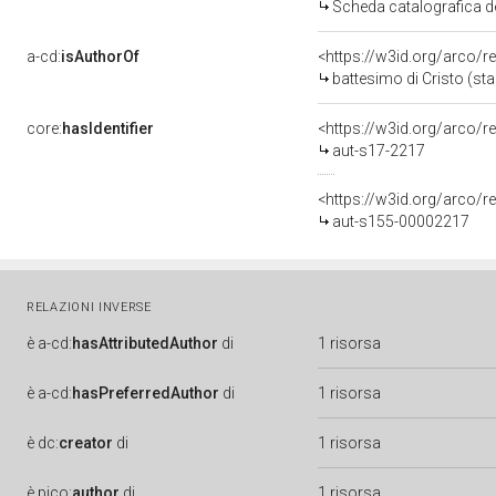
Scheda catalografica de
a-cd:
isAuthorOf
<https://w3id.org/arco/r
battesimo di Cristo (sta
core:
hasIdentifier
<https://w3id.org/arco/r
aut-s17-2217
<https://w3id.org/arco/r
aut-s155-00002217
RELAZIONI INVERSE
è
a-cd:
hasAttributedAuthor
di
1 risorsa
è
a-cd:
hasPreferredAuthor
di
1 risorsa
è
dc:
creator
di
1 risorsa
è
pico:
author
di
1 risorsa