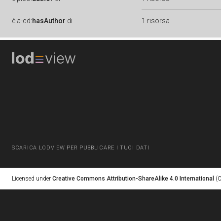
è
a-cd:
hasAuthor
di
1 risorsa
SCARICA LODVIEW PER PUBBLICARE I TUOI DATI
Licensed under
Creative Commons Attribution-ShareAlike 4.0 International
(C