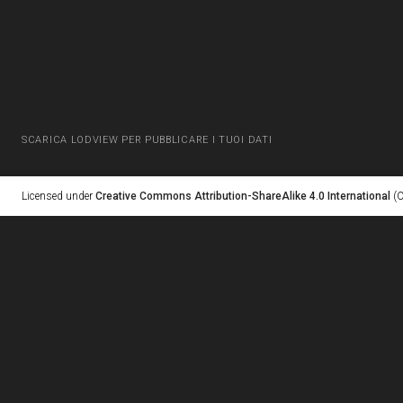
SCARICA LODVIEW PER PUBBLICARE I TUOI DATI
Licensed under
Creative Commons Attribution-ShareAlike 4.0 International
(C