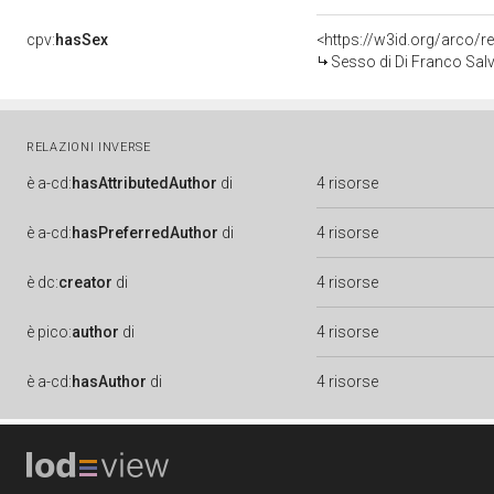
cpv:
hasSex
<https://w3id.org/arco
Sesso di Di Franco Sal
RELAZIONI INVERSE
è
a-cd:
hasAttributedAuthor
di
4 risorse
è
a-cd:
hasPreferredAuthor
di
4 risorse
è
dc:
creator
di
4 risorse
è
pico:
author
di
4 risorse
è
a-cd:
hasAuthor
di
4 risorse