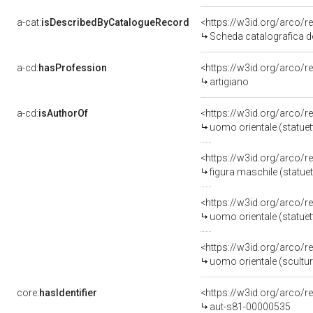
a-cat:
isDescribedByCatalogueRecord
<https://w3id.org/arco
Scheda catalografica de
a-cd:
hasProfession
<https://w3id.org/arco/r
artigiano
a-cd:
isAuthorOf
<https://w3id.org/arco/r
uomo orientale (statuett
<https://w3id.org/arco/r
figura maschile (statuet
<https://w3id.org/arco/r
uomo orientale (statuet
<https://w3id.org/arco/r
uomo orientale (scultura
core:
hasIdentifier
<https://w3id.org/arco/r
aut-s81-00000535