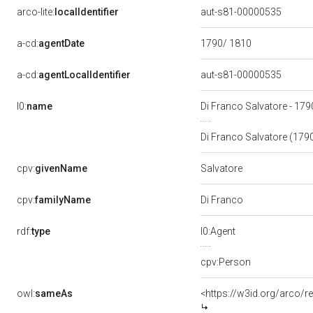
arco-lite:
localIdentifier
aut-s81-00000535
a-cd:
agentDate
1790/ 1810
a-cd:
agentLocalIdentifier
aut-s81-00000535
l0:
name
Di Franco Salvatore - 17
Di Franco Salvatore (179
cpv:
givenName
Salvatore
cpv:
familyName
Di Franco
rdf:
type
l0:Agent
cpv:Person
owl:
sameAs
<https://w3id.org/arco