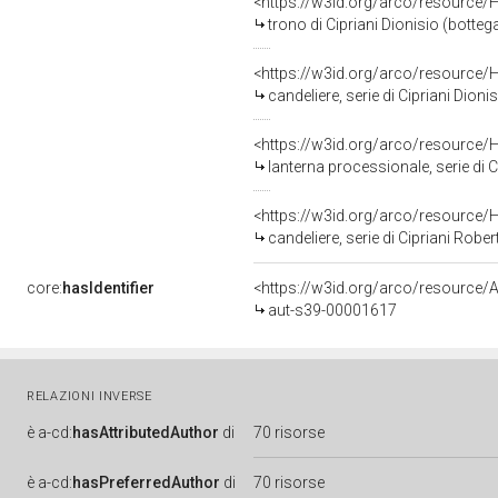
<https://w3id.org/arco/resource/
trono di Cipriani Dionisio (bottega
<https://w3id.org/arco/resource/
candeliere, serie di Cipriani Dioni
<https://w3id.org/arco/resource/
lanterna processionale, serie di C
<https://w3id.org/arco/resource/
candeliere, serie di Cipriani Robe
core:
hasIdentifier
<https://w3id.org/arco/resource/A
aut-s39-00001617
RELAZIONI INVERSE
è
a-cd:
hasAttributedAuthor
di
70 risorse
è
a-cd:
hasPreferredAuthor
di
70 risorse