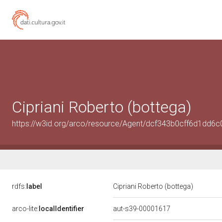
Cipriani Roberto (bottega)
https://w3id.org/arco/resource/Agent/dcf343b0cff6d1dd
rdfs:
label
Cipriani Roberto (bottega)
arco-lite:
localIdentifier
aut-s39-00001617