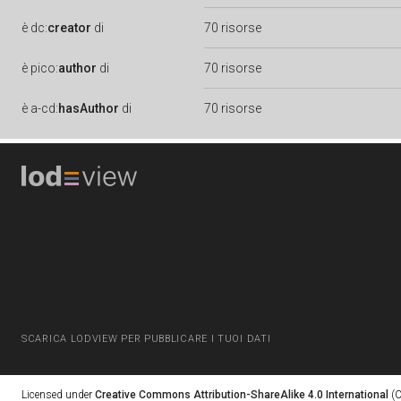
è
dc:
creator
di
70 risorse
è
pico:
author
di
70 risorse
è
a-cd:
hasAuthor
di
70 risorse
SCARICA LODVIEW PER PUBBLICARE I TUOI DATI
Licensed under
Creative Commons Attribution-ShareAlike 4.0 International
(C