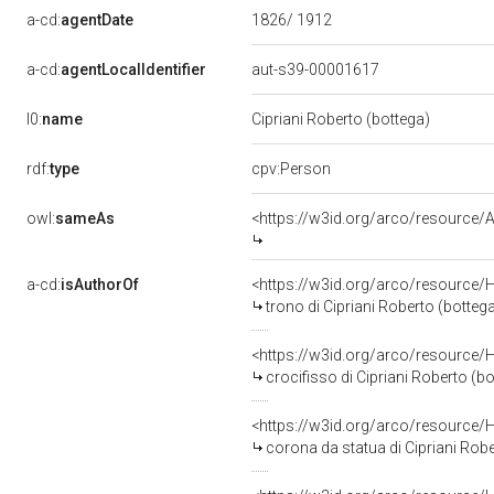
a-cd:
agentDate
1826/ 1912
a-cd:
agentLocalIdentifier
aut-s39-00001617
l0:
name
Cipriani Roberto (bottega)
rdf:
type
cpv:Person
owl:
sameAs
<https://w3id.org/arco/resourc
a-cd:
isAuthorOf
<https://w3id.org/arco/resource/
trono di Cipriani Roberto (botteg
<https://w3id.org/arco/resource/
crocifisso di Cipriani Roberto (bo
<https://w3id.org/arco/resource/
corona da statua di Cipriani Rob