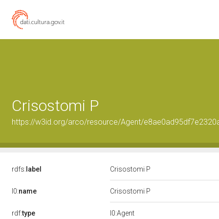
Crisostomi P
https://w3id.org/arco/resource/Agent/e8ae0ad95df7e232
rdfs:
label
Crisostomi P
l0:
name
Crisostomi P
rdf:
type
l0:Agent