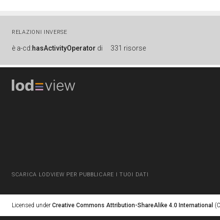
RELAZIONI INVERSE
è
a-cd:
hasActivityOperator
di
331 risorse
SCARICA LODVIEW PER PUBBLICARE I TUOI DATI
Licensed under
Creative Commons Attribution-ShareAlike 4.0 International
(C