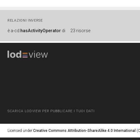
RELAZIONI INVERSE
è
a-cd:
hasActivityOperator
di
23 risorse
SCARICA LODVIEW PER PUBBLICARE I TUOI DATI
Licensed under
Creative Commons Attribution-ShareAlike 4.0 International
(C