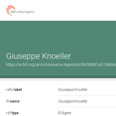
Giuseppe Knoeller
https://w3id.org/arco/resource/Agent/ecf9d3b841a519bb
rdfs:
label
Giuseppe Knoeller
l0:
name
Giuseppe Knoeller
rdf:
type
l0:Agent