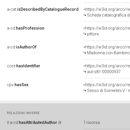
a-cat:
isDescribedByCatalogueRecord
<https://w3id.org/arco
Scheda catalografica del
a-cd:
hasProfession
<https://w3id.org/arco/r
pittore
a-cd:
isAuthorOf
<https://w3id.org/arco/r
Madonna con Bambino e a
core:
hasIdentifier
<https://w3id.org/arco/r
aut-s81-00000937
cpv:
hasSex
<https://w3id.org/arco/
Sesso di Sorrentini V - 
RELAZIONI INVERSE
è
a-cd:
hasAttributedAuthor
di
1 risorsa