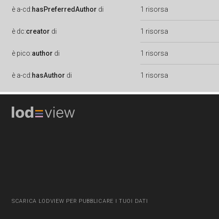
è
a-cd:
hasPreferredAuthor
di
1 risorsa
è
dc:
creator
di
1 risorsa
è
pico:
author
di
1 risorsa
è
a-cd:
hasAuthor
di
1 risorsa
SCARICA LODVIEW PER PUBBLICARE I TUOI DATI