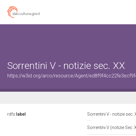
Sorrentini V - notizie sec. XX
https://w3id.org/arco/resource/Agent/ed8f9f4cc22fe3ecf
rdfs:
label
Sorrentini V - notizie sec.
Sorrentini V (notizie Sec.