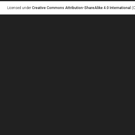
Licensed under
Creative Commons Attribution-ShareAlike 4.0 International
(C