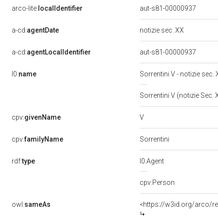
arco-lite:
localIdentifier
aut-s81-00000937
a-cd:
agentDate
notizie sec. XX
a-cd:
agentLocalIdentifier
aut-s81-00000937
l0:
name
Sorrentini V - notizie sec.
Sorrentini V (notizie Sec.
V
cpv:
givenName
cpv:
familyName
Sorrentini
rdf:
type
l0:Agent
cpv:Person
owl:
sameAs
<https://w3id.org/arco