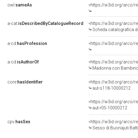
owl:
sameAs
<https://w3id.org/arco
a-cat:
isDescribedByCatalogueRecord
<https://w3id.org/arco
Scheda catalografica del
a-cd:
hasProfession
<https://w3id.org/arco/
a-cd:
isAuthorOf
<https://w3id.org/arco/r
Madonna con Bambino e 
core:
hasIdentifier
<https://w3id.org/arco/r
aut-s118-10000212
<https://w3id.org/arco/r
aut-r05-10000212
cpv:
hasSex
<https://w3id.org/arco
Sesso di Buonajuti Batti