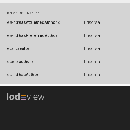
RELAZIONI INVERSE
è
a-cd:
hasAttributedAuthor
di
1 risorsa
è
a-cd:
hasPreferredAuthor
di
1 risorsa
è
dc:
creator
di
1 risorsa
è
pico:
author
di
1 risorsa
è
a-cd:
hasAuthor
di
1 risorsa