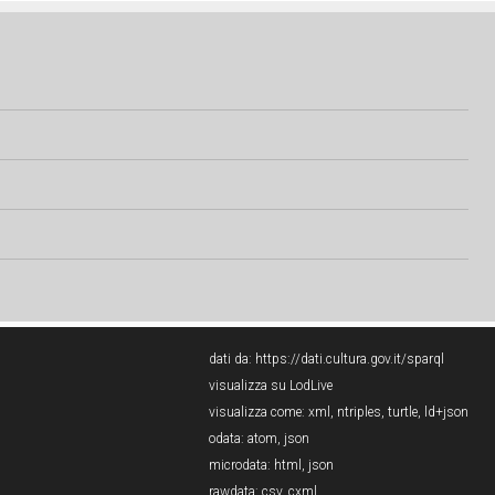
dati da:
https://dati.cultura.gov.it/sparql
visualizza su LodLive
visualizza come:
xml
,
ntriples
,
turtle
,
ld+json
odata:
atom
,
json
microdata:
html
,
json
rawdata:
csv
,
cxml