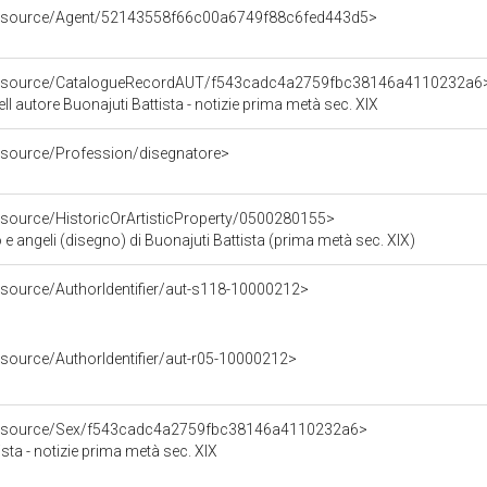
/resource/Agent/52143558f66c00a6749f88c6fed443d5>
/resource/CatalogueRecordAUT/f543cadc4a2759fbc38146a4110232a6
l autore Buonajuti Battista - notizie prima metà sec. XIX
resource/Profession/disegnatore>
esource/HistoricOrArtisticProperty/0500280155>
angeli (disegno) di Buonajuti Battista (prima metà sec. XIX)
esource/AuthorIdentifier/aut-s118-10000212>
esource/AuthorIdentifier/aut-r05-10000212>
/resource/Sex/f543cadc4a2759fbc38146a4110232a6>
sta - notizie prima metà sec. XIX