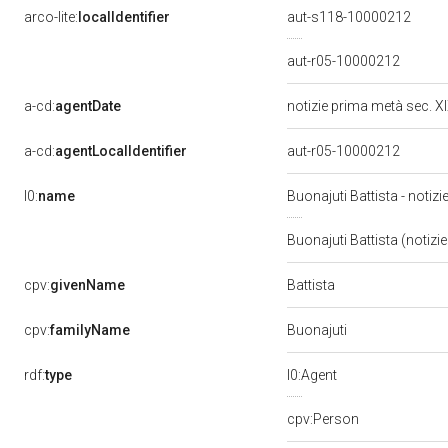
arco-lite:
localIdentifier
aut-s118-10000212
aut-r05-10000212
a-cd:
agentDate
notizie prima metà sec. X
a-cd:
agentLocalIdentifier
aut-r05-10000212
l0:
name
Buonajuti Battista - notiz
Buonajuti Battista (notizi
Battista
cpv:
givenName
cpv:
familyName
Buonajuti
rdf:
type
l0:Agent
cpv:Person