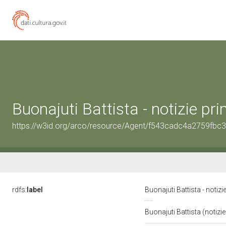
Buonajuti Battista - notizie p
https://w3id.org/arco/resource/Agent/f543cadc4a2759fb
rdfs:
label
Buonajuti Battista - notiz
Buonajuti Battista (notizi