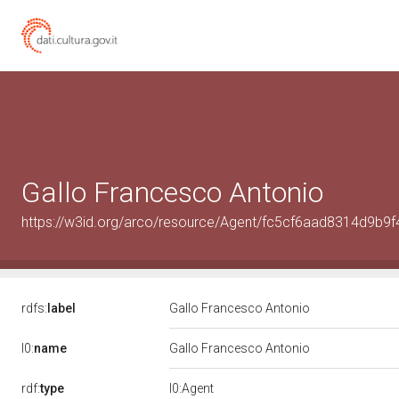
Gallo Francesco Antonio
https://w3id.org/arco/resource/Agent/fc5cf6aad8314d9b
rdfs:
label
Gallo Francesco Antonio
l0:
name
Gallo Francesco Antonio
rdf:
type
l0:Agent