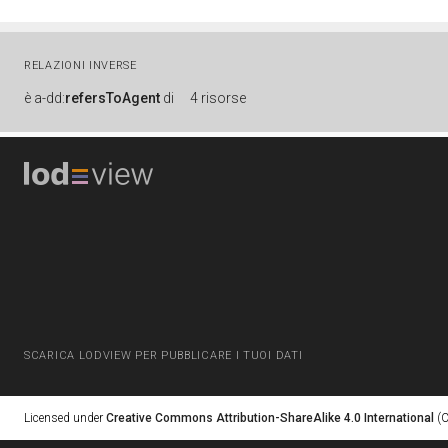
RELAZIONI INVERSE
è
a-dd:
refersToAgent
di
4 risorse
SCARICA LODVIEW PER PUBBLICARE I TUOI DATI
Licensed under
Creative Commons Attribution-ShareAlike 4.0 International
(C