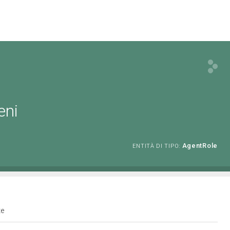
eni
AgentRole
ENTITÀ DI TIPO:
te