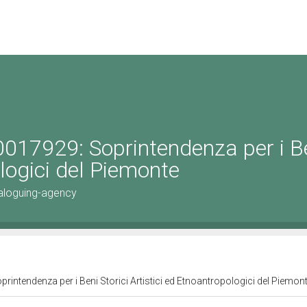
0017929: Soprintendenza per i B
ologici del Piemonte
aloguing-agency
intendenza per i Beni Storici Artistici ed Etnoantropologici del Piemon