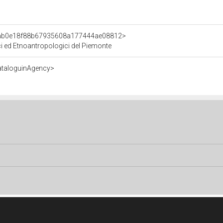
nt/ab0e18f88b67935608a177444ae08812>
ici ed Etnoantropologici del Piemonte
ataloguinAgency>