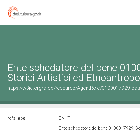
Ente schedatore del bene 010
Storici Artistici ed Etnoantrop
https://w3id.org/arco/resource/AgentRole/0100017929-cat
rdfs:
label
EN
IT
Ente schedatore del bene 0100017929: Sopr