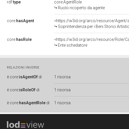
rdf:
type
core:AgentRole
Ruolo ricoperto da agente
core:
hasAgent
<https://w3id.org/arco/resource/Age
Soprintendenza per i Beni Storici Artist
core:
hasRole
<https://w3id.org/arco/resource/Role/C
Ente schedatore
RELAZIONI INVERSE
è
core:
isAgentOf
di
1 risorsa
è
core:
isRoleOf
di
1 risorsa
è
core:
hasAgentRole
di
1 risorsa