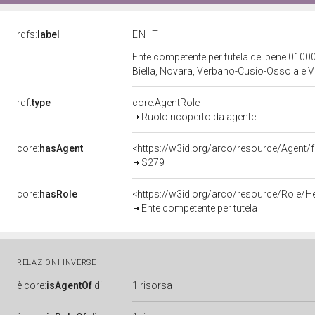
rdfs:
label
EN
IT
Ente competente per tutela del bene 01000
Biella, Novara, Verbano-Cusio-Ossola e Ve
rdf:
type
core:AgentRole
Ruolo ricoperto da agente
core:
hasAgent
<https://w3id.org/arco/resource/Agen
S279
core:
hasRole
<https://w3id.org/arco/resource/Role/H
Ente competente per tutela
RELAZIONI INVERSE
è
core:
isAgentOf
di
1 risorsa