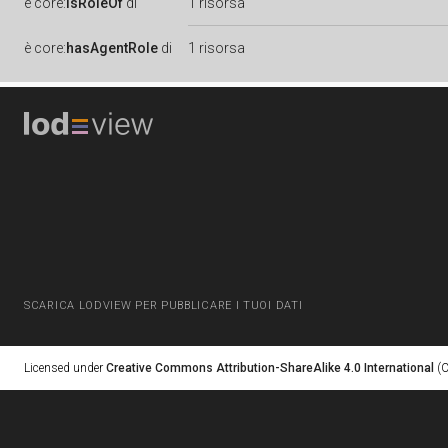
è
core:
isRoleOf
di
1 risorsa
è
core:
hasAgentRole
di
1 risorsa
SCARICA LODVIEW PER PUBBLICARE I TUOI DATI
Licensed under
Creative Commons Attribution-ShareAlike 4.0 International
(C