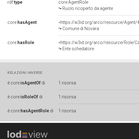
rdf:
type
core:AgentRole
Ruolo ricoperto da agente
core:
hasAgent
<https://w3id.org/arco/resource/Agen
Comune di Novara
core:
hasRole
<https://w3id.org/arco/resource/Role/C
Ente schedatore
RELAZIONI INVERSE
è
core:
isAgentOf
di
1 risorsa
è
core:
isRoleOf
di
1 risorsa
è
core:
hasAgentRole
di
1 risorsa