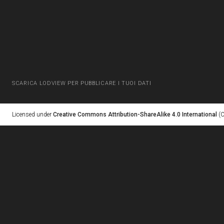
SCARICA LODVIEW PER PUBBLICARE I TUOI DATI
Licensed under
Creative Commons Attribution-ShareAlike 4.0 International
(C