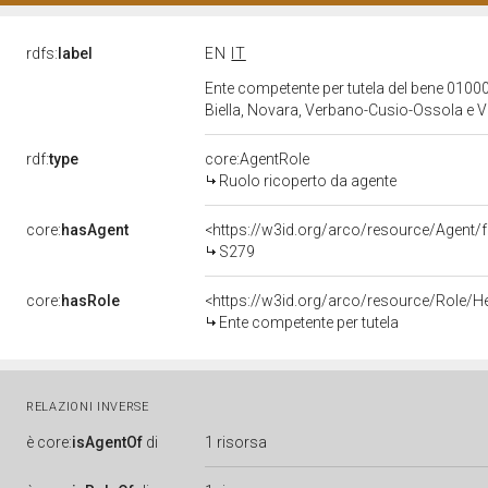
rdfs:
label
EN
IT
Ente competente per tutela del bene 01000
Biella, Novara, Verbano-Cusio-Ossola e Ve
rdf:
type
core:AgentRole
Ruolo ricoperto da agente
core:
hasAgent
<https://w3id.org/arco/resource/Agen
S279
core:
hasRole
<https://w3id.org/arco/resource/Role/H
Ente competente per tutela
RELAZIONI INVERSE
è
core:
isAgentOf
di
1 risorsa