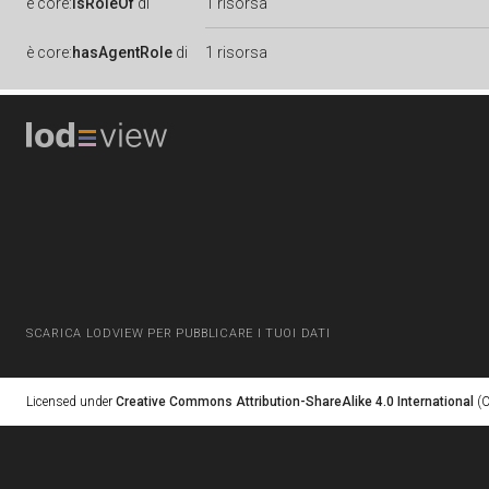
è
core:
isRoleOf
di
1 risorsa
è
core:
hasAgentRole
di
1 risorsa
SCARICA LODVIEW PER PUBBLICARE I TUOI DATI
Licensed under
Creative Commons Attribution-ShareAlike 4.0 International
(C