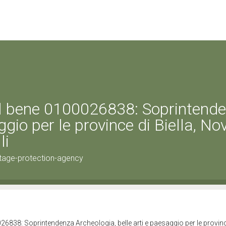
el bene 0100026838: Soprintend
ggio per le province di Biella, No
li
tage-protection-agency
26838: Soprintendenza Archeologia, belle arti e paesaggio per le provinc