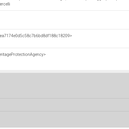
rcelli
t/fea7174e0d5c58c7b6bd8df188c18209>
eritageProtectionAgency>