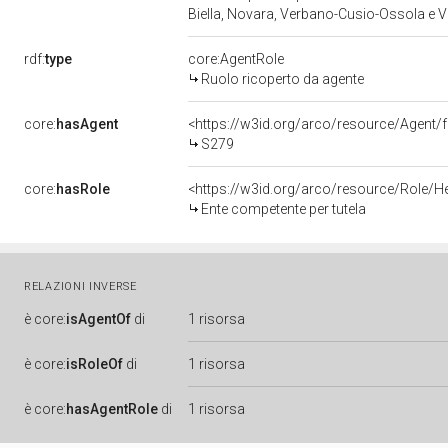
Biella, Novara, Verbano-Cusio-Ossola e Ve
rdf:
type
core:AgentRole
Ruolo ricoperto da agente
core:
hasAgent
<https://w3id.org/arco/resource/Agen
S279
core:
hasRole
<https://w3id.org/arco/resource/Role/H
Ente competente per tutela
RELAZIONI INVERSE
è
core:
isAgentOf
di
1 risorsa
è
core:
isRoleOf
di
1 risorsa
è
core:
hasAgentRole
di
1 risorsa