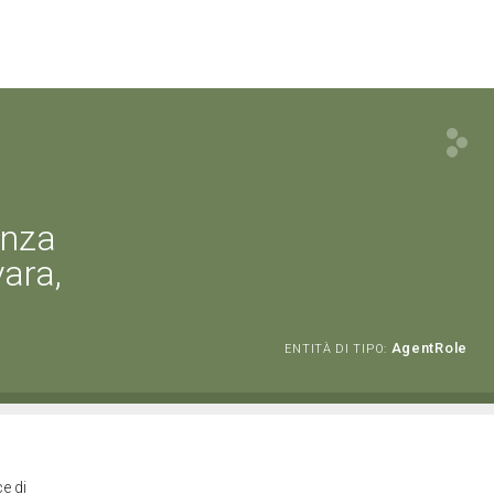
enza
vara,
AgentRole
ENTITÀ DI TIPO:
e di