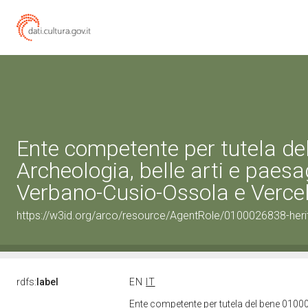
Ente competente per tutela d
Archeologia, belle arti e paesa
Verbano-Cusio-Ossola e Vercel
https://w3id.org/arco/resource/AgentRole/0100026838-heri
rdfs:
label
EN
IT
Ente competente per tutela del bene 01000