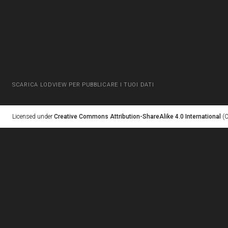
SCARICA LODVIEW PER PUBBLICARE I TUOI DATI
Licensed under
Creative Commons Attribution-ShareAlike 4.0 International
(C