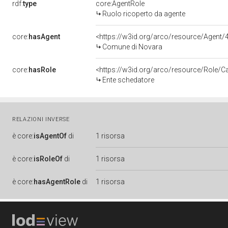
rdf:
type
core:AgentRole
Ruolo ricoperto da agente
core:
hasAgent
<https://w3id.org/arco/resource/Agen
Comune di Novara
core:
hasRole
<https://w3id.org/arco/resource/Role/C
Ente schedatore
RELAZIONI INVERSE
è
core:
isAgentOf
di
1 risorsa
è
core:
isRoleOf
di
1 risorsa
è
core:
hasAgentRole
di
1 risorsa