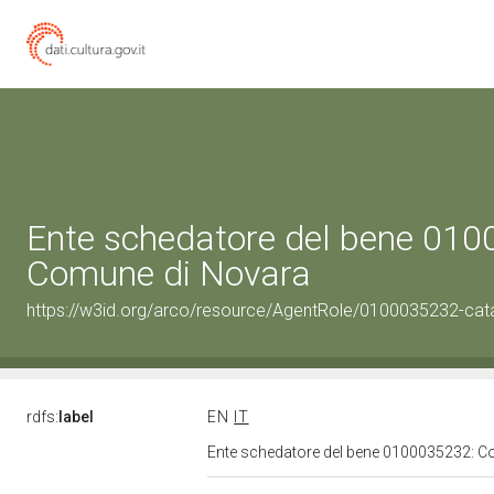
Ente schedatore del bene 01
Comune di Novara
https://w3id.org/arco/resource/AgentRole/0100035232-cat
rdfs:
label
EN
IT
Ente schedatore del bene 0100035232: 