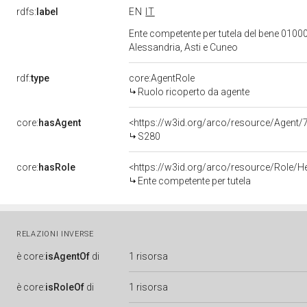
rdfs:
label
EN
IT
Ente competente per tutela del bene 01000
Alessandria, Asti e Cuneo
rdf:
type
core:AgentRole
Ruolo ricoperto da agente
core:
hasAgent
<https://w3id.org/arco/resource/Agen
S280
core:
hasRole
<https://w3id.org/arco/resource/Role/H
Ente competente per tutela
RELAZIONI INVERSE
è
core:
isAgentOf
di
1 risorsa
è
core:
isRoleOf
di
1 risorsa