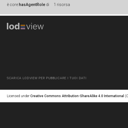
è
core:
hasAgentRole
di
1 risorsa
SCARICA LODVIEW PER PUBBLICARE I TUOI DATI
Licensed under
Creative Commons Attribution-ShareAlike 4.0 International
(C