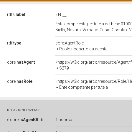
rdfs:
label
EN
IT
Ente competente per tutela del bene 01000
Biella, Novara, Verbano-Cusio-Ossola e Ve
rdf:
type
core:AgentRole
Ruolo ricoperto da agente
core:
hasAgent
<https://w3id.org/arco/resource/Agen
S279
core:
hasRole
<https://w3id.org/arco/resource/Role/H
Ente competente per tutela
RELAZIONI INVERSE
è
core:
isAgentOf
di
1 risorsa