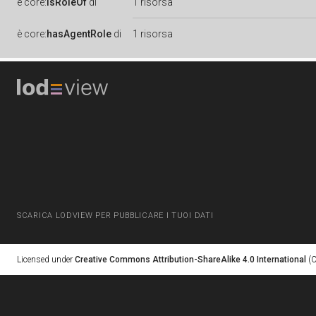
è
core:
isRoleOf
di
1 risorsa
è
core:
hasAgentRole
di
1 risorsa
SCARICA LODVIEW PER PUBBLICARE I TUOI DATI
Licensed under
Creative Commons Attribution-ShareAlike 4.0 International
(C