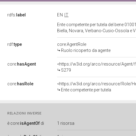
rdfs:
label
EN
IT
Ente competente per tutela del bene 01001
Biella, Novara, Verbano-Cusio-Ossola e Ve
rdf:
type
core:AgentRole
Ruolo ricoperto da agente
core:
hasAgent
<https://w3id.org/arco/resource/Agen
S279
core:
hasRole
<https://w3id.org/arco/resource/Role/H
Ente competente per tutela
RELAZIONI INVERSE
è
core:
isAgentOf
di
1 risorsa