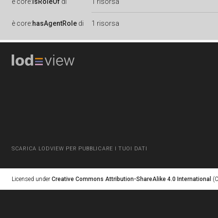
è
core:
isRoleOf
di
1 risorsa
è
core:
hasAgentRole
di
1 risorsa
SCARICA LODVIEW PER PUBBLICARE I TUOI DATI
Licensed under
Creative Commons Attribution-ShareAlike 4.0 International
(C