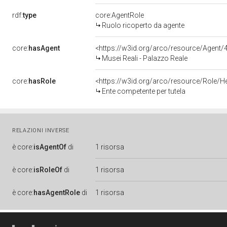
rdf:
type
core:AgentRole
Ruolo ricoperto da agente
core:
hasAgent
<https://w3id.org/arco/resource/Agen
Musei Reali - Palazzo Reale
core:
hasRole
<https://w3id.org/arco/resource/Role/H
Ente competente per tutela
RELAZIONI INVERSE
è
core:
isAgentOf
di
1 risorsa
è
core:
isRoleOf
di
1 risorsa
è
core:
hasAgentRole
di
1 risorsa