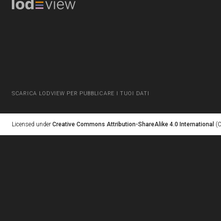
SCARICA LODVIEW PER PUBBLICARE I TUOI DATI
Licensed under
Creative Commons Attribution-ShareAlike 4.0 International
(C