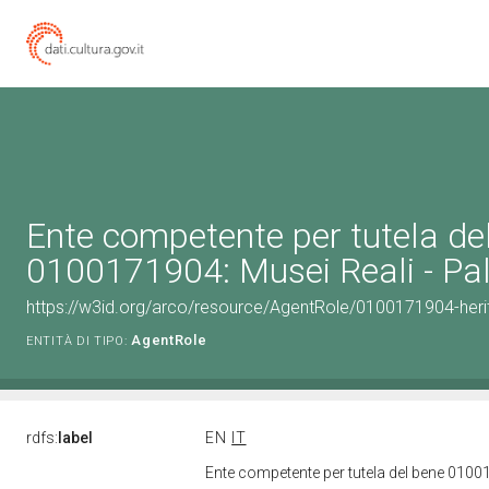
Ente competente per tutela de
0100171904: Musei Reali - Pa
https://w3id.org/arco/resource/AgentRole/0100171904-heri
AgentRole
ENTITÀ DI TIPO:
rdfs:
label
EN
IT
Ente competente per tutela del bene 0100