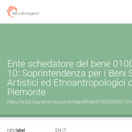
Ente schedatore del bene 01
10: Soprintendenza per i Beni S
Artistici ed Etnoantropologici 
Piemonte
https://w3id.org/arco/resource/AgentRole/0100203922-10-
rdfs:
label
EN
IT