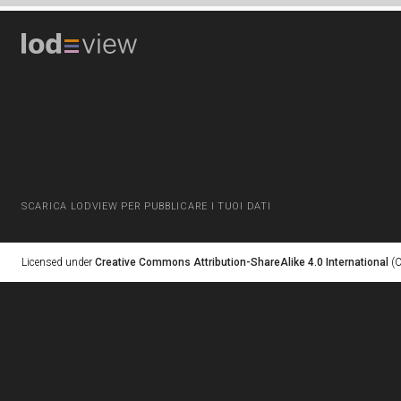
SCARICA LODVIEW PER PUBBLICARE I TUOI DATI
Licensed under
Creative Commons Attribution-ShareAlike 4.0 International
(C