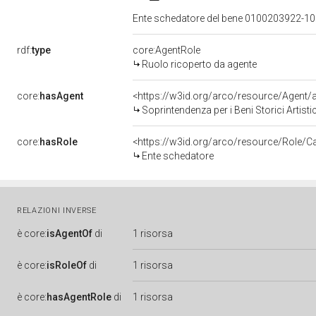
Ente schedatore del bene 0100203922-10: S
rdf:
type
core:AgentRole
Ruolo ricoperto da agente
core:
hasAgent
<https://w3id.org/arco/resource/Age
Soprintendenza per i Beni Storici Artist
core:
hasRole
<https://w3id.org/arco/resource/Role/C
Ente schedatore
RELAZIONI INVERSE
è
core:
isAgentOf
di
1 risorsa
è
core:
isRoleOf
di
1 risorsa
è
core:
hasAgentRole
di
1 risorsa