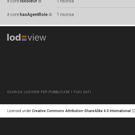
è
core:
isRoleOf
di
1 risorsa
è
core:
hasAgentRole
di
1 risorsa
SCARICA LODVIEW PER PUBBLICARE I TUOI DATI
Licensed under
Creative Commons Attribution-ShareAlike 4.0 International
(C