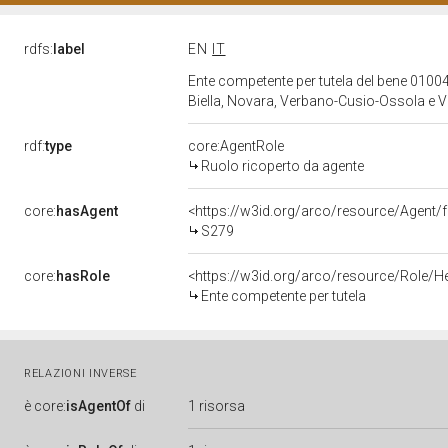
rdfs:
label
EN
IT
Ente competente per tutela del bene 01004
Biella, Novara, Verbano-Cusio-Ossola e Ve
rdf:
type
core:AgentRole
Ruolo ricoperto da agente
core:
hasAgent
<https://w3id.org/arco/resource/Agen
S279
core:
hasRole
<https://w3id.org/arco/resource/Role/H
Ente competente per tutela
RELAZIONI INVERSE
è
core:
isAgentOf
di
1 risorsa