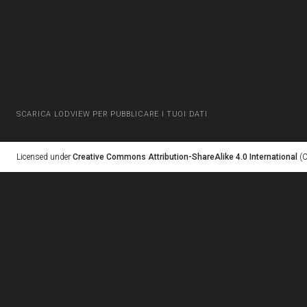
SCARICA LODVIEW PER PUBBLICARE I TUOI DATI
Licensed under
Creative Commons Attribution-ShareAlike 4.0 International
(C