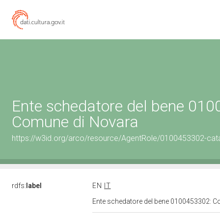
Ente schedatore del bene 01
Comune di Novara
https://w3id.org/arco/resource/AgentRole/0100453302-cat
rdfs:
label
EN
IT
Ente schedatore del bene 0100453302: 