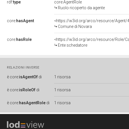
rdf:
type
core:AgentRole
Ruolo ricoperto da agente
core:
hasAgent
<https://w3id.org/arco/resource/Agen
Comune di Novara
core:
hasRole
<https://w3id.org/arco/resource/Role/C
Ente schedatore
RELAZIONI INVERSE
è
core:
isAgentOf
di
1 risorsa
è
core:
isRoleOf
di
1 risorsa
è
core:
hasAgentRole
di
1 risorsa