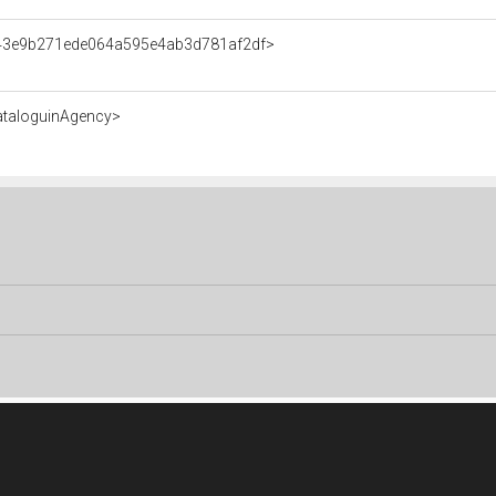
t/43e9b271ede064a595e4ab3d781af2df>
ataloguinAgency>