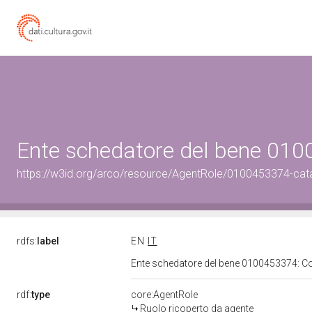
Ente schedatore del bene 01
https://w3id.org/arco/resource/AgentRole/0100453374-cat
rdfs:
label
EN
IT
Ente schedatore del bene 0100453374: 
rdf:
type
core:AgentRole
Ruolo ricoperto da agente