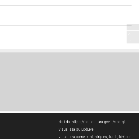
dati da:
https://dati.cultura.gov.it/sparql
visualizza su LodLive
visualizza come:
xml
,
ntriples
,
turtle
,
ld+json