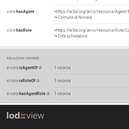
core:
hasAgent
<https://w3id.org/arco/resource/Agen
Comune di Novara
core:
hasRole
<https://w3id.org/arco/resource/Role/C
Ente schedatore
RELAZIONI INVERSE
è
core:
isAgentOf
di
1 risorsa
è
core:
isRoleOf
di
1 risorsa
è
core:
hasAgentRole
di
1 risorsa