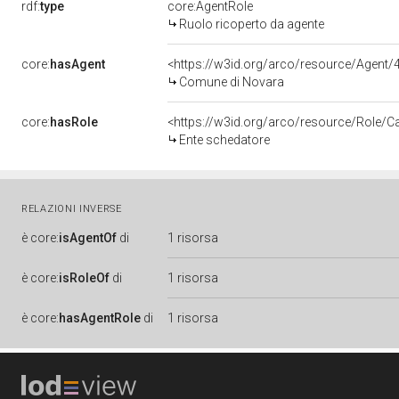
rdf:
type
core:AgentRole
Ruolo ricoperto da agente
core:
hasAgent
<https://w3id.org/arco/resource/Agen
Comune di Novara
core:
hasRole
<https://w3id.org/arco/resource/Role/C
Ente schedatore
RELAZIONI INVERSE
è
core:
isAgentOf
di
1 risorsa
è
core:
isRoleOf
di
1 risorsa
è
core:
hasAgentRole
di
1 risorsa