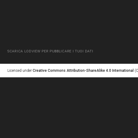
SCARICA LODVIEW PER PUBBLICARE I TUOI DATI
Licensed under
Creative Commons Attribution-ShareAlike 4.0 International
(C