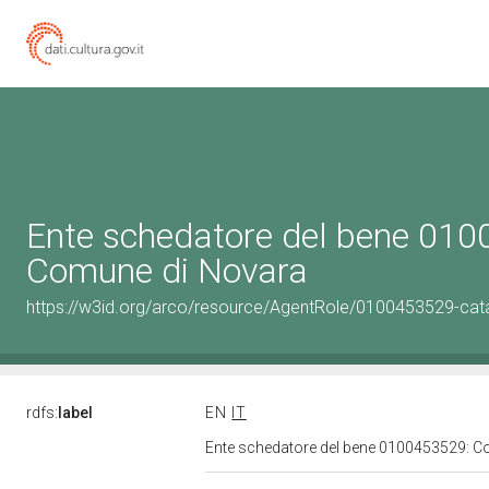
Ente schedatore del bene 01
Comune di Novara
https://w3id.org/arco/resource/AgentRole/0100453529-cat
rdfs:
label
EN
IT
Ente schedatore del bene 0100453529: 