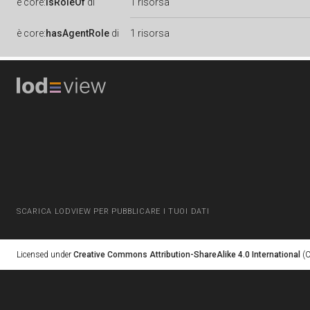
è
core:
isRoleOf
di
1 risorsa
è
core:
hasAgentRole
di
1 risorsa
SCARICA LODVIEW PER PUBBLICARE I TUOI DATI
Licensed under
Creative Commons Attribution-ShareAlike 4.0 International
(C