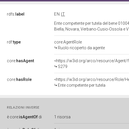
rdfs:
label
EN
IT
Ente competente per tutela del bene 01004
Biella, Novara, Verbano-Cusio-Ossola e Ve
rdf:
type
core:AgentRole
Ruolo ricoperto da agente
core:
hasAgent
<https://w3id.org/arco/resource/Agen
S279
core:
hasRole
<https://w3id.org/arco/resource/Role/H
Ente competente per tutela
RELAZIONI INVERSE
è
core:
isAgentOf
di
1 risorsa